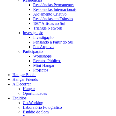
Residências
Residências Permanentes
Residências Internacionais
Alojamento Criativo
Residências em Trânsito
180º Artistas ao Sul
Triangle Network
Investigação
Investigação
Pensando a Partir do Sul
Pos Arquivo
Participação
Workshops
Eventos Públicos
Mini-Hangar
Projectos
Hangar Books
Hangar Friends
A Decorrer
Hangar
Oportunidades
Estúdios
Co-Working
Laboratório Fotográfico
Estúdio de Som