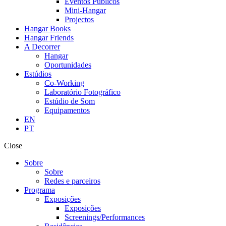
Eventos Públicos
Mini-Hangar
Projectos
Hangar Books
Hangar Friends
A Decorrer
Hangar
Oportunidades
Estúdios
Co-Working
Laboratório Fotográfico
Estúdio de Som
Equipamentos
EN
PT
Close
Sobre
Sobre
Redes e parceiros
Programa
Exposições
Exposições
Screenings/Performances