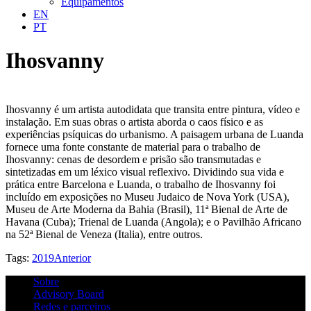
Equipamentos
EN
PT
Ihosvanny
Ihosvanny é um artista autodidata que transita entre pintura, vídeo e
instalação. Em suas obras o artista aborda o caos físico e as
experiências psíquicas do urbanismo. A paisagem urbana de Luanda
fornece uma fonte constante de material para o trabalho de
Ihosvanny: cenas de desordem e prisão são transmutadas e
sintetizadas em um léxico visual reflexivo. Dividindo sua vida e
prática entre Barcelona e Luanda, o trabalho de Ihosvanny foi
incluído em exposições no Museu Judaico de Nova York (USA),
Museu de Arte Moderna da Bahia (Brasil), 11ª Bienal de Arte de
Havana (Cuba); Trienal de Luanda (Angola); e o Pavilhão Africano
na 52ª Bienal de Veneza (Italia), entre outros.
Tags:
2019
Anterior
Sobre
Advisory Board
Redes e parceiros