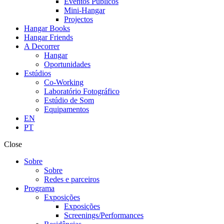
Eventos Públicos
Mini-Hangar
Projectos
Hangar Books
Hangar Friends
A Decorrer
Hangar
Oportunidades
Estúdios
Co-Working
Laboratório Fotográfico
Estúdio de Som
Equipamentos
EN
PT
Close
Sobre
Sobre
Redes e parceiros
Programa
Exposições
Exposições
Screenings/Performances