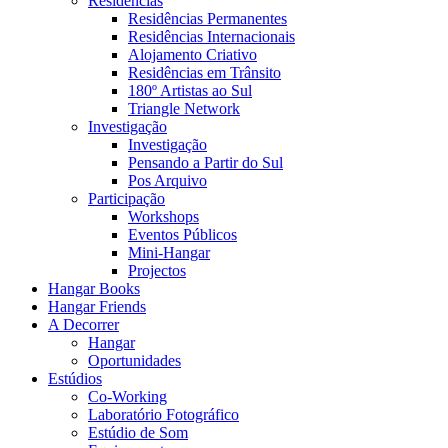
Residências
Residências Permanentes
Residências Internacionais
Alojamento Criativo
Residências em Trânsito
180º Artistas ao Sul
Triangle Network
Investigação
Investigação
Pensando a Partir do Sul
Pos Arquivo
Participação
Workshops
Eventos Públicos
Mini-Hangar
Projectos
Hangar Books
Hangar Friends
A Decorrer
Hangar
Oportunidades
Estúdios
Co-Working
Laboratório Fotográfico
Estúdio de Som