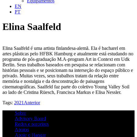
Equipamentos
EN
PT
Elina Saalfeld
Elina Saalfeld é uma artista finlandesa-alemã. Ela é bacharel em
artes plásticas pelo HFBK Hamburg e atualmente está estudando no
programa de pós-graduação M.A-program Art in Context em Udk
Berlin. Seus trabalhos baseados em pesquisa se relacionam com
histórias pessoais e se posicionam na interseção do espaço público e
privado. Muitas vezes, seus trabalhos tratam da relação entre
memória e nostalgia e da desconstrução de paisagens
cinematográficas. Saalfeld faz parte do coletivo Young Valley Soil
ao lado de Cristina Rüesch, Francisca Markus e Elisa Nessler.
Tags:
2021
Anterior
Sobre
Advisory Board
Redes e parceiros
Apoios
Apoie o Hangar