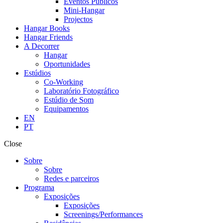
Eventos Públicos
Mini-Hangar
Projectos
Hangar Books
Hangar Friends
A Decorrer
Hangar
Oportunidades
Estúdios
Co-Working
Laboratório Fotográfico
Estúdio de Som
Equipamentos
EN
PT
Close
Sobre
Sobre
Redes e parceiros
Programa
Exposições
Exposições
Screenings/Performances