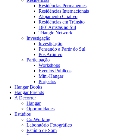
Residências
Residências Permanentes
Residências Internacionais
Alojamento Criativo
Residências em Trânsito
180º Artistas ao Sul
Triangle Network
Investigação
Investigação
Pensando a Partir do Sul
Pos Arquivo
Participação
Workshops
Eventos Públicos
Mini-Hangar
Projectos
Hangar Books
Hangar Friends
A Decorrer
Hangar
Oportunidades
Estúdios
Co-Working
Laboratório Fotográfico
Estúdio de Som