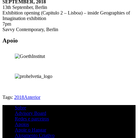
SEPTEMBER, 2018
13th September, Berlin
Exhibition opening (Capitulo 2 – Lisboa) – inside Geographies of
Imagination exhibition
7pm
Savvy Contemporary, Berlin
Apoio
Tags:
2018
Anterior
Sobre
Advisory Board
Redes e parceiros
Apoios
Apoie o Hangar
Alojamento Criativo