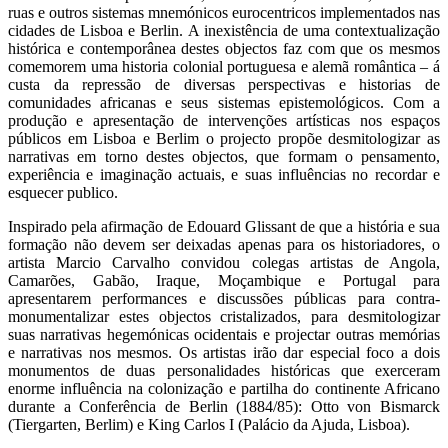
ruas e outros sistemas mnemónicos eurocentricos implementados nas
cidades de Lisboa e Berlin. A inexistência de uma contextualização
histórica e contemporânea destes objectos faz com que os mesmos
comemorem uma historia colonial portuguesa e alemã romântica – á
custa da repressão de diversas perspectivas e historias de
comunidades africanas e seus sistemas epistemológicos. Com a
produção e apresentação de intervenções artísticas nos espaços
públicos em Lisboa e Berlim o projecto propõe desmitologizar as
narrativas em torno destes objectos, que formam o pensamento,
experiência e imaginação actuais, e suas influências no recordar e
esquecer publico.
Inspirado pela afirmação de Edouard Glissant de que a história e sua
formação não devem ser deixadas apenas para os historiadores, o
artista Marcio Carvalho convidou colegas artistas de Angola,
Camarões, Gabão, Iraque, Moçambique e Portugal para
apresentarem performances e discussões públicas para contra-
monumentalizar estes objectos cristalizados, para desmitologizar
suas narrativas hegemónicas ocidentais e projectar outras memórias
e narrativas nos mesmos. Os artistas irão dar especial foco a dois
monumentos de duas personalidades históricas que exerceram
enorme influência na colonização e partilha do continente Africano
durante a Conferência de Berlin (1884/85): Otto von Bismarck
(Tiergarten, Berlim) e King Carlos I (Palácio da Ajuda, Lisboa).