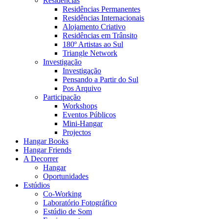
Residências
Residências Permanentes
Residências Internacionais
Alojamento Criativo
Residências em Trânsito
180º Artistas ao Sul
Triangle Network
Investigação
Investigação
Pensando a Partir do Sul
Pos Arquivo
Participação
Workshops
Eventos Públicos
Mini-Hangar
Projectos
Hangar Books
Hangar Friends
A Decorrer
Hangar
Oportunidades
Estúdios
Co-Working
Laboratório Fotográfico
Estúdio de Som