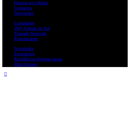
Hangar nos Media
Contactos
Newsletter
Longitudes
180º Artistas ao Sul
Triangle Network
Regulamento
Novidades
Exposições
Residências Internacionais
Mini-Hangar