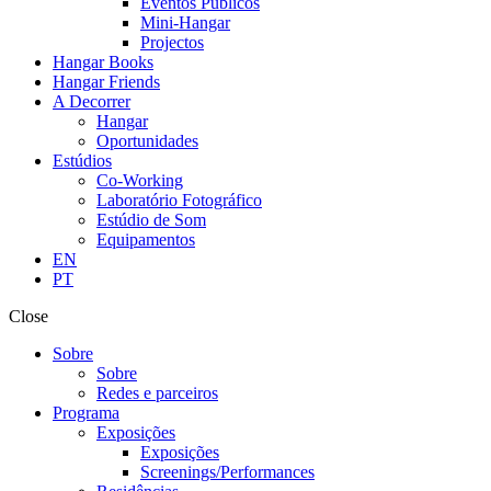
Eventos Públicos
Mini-Hangar
Projectos
Hangar Books
Hangar Friends
A Decorrer
Hangar
Oportunidades
Estúdios
Co-Working
Laboratório Fotográfico
Estúdio de Som
Equipamentos
EN
PT
Close
Sobre
Sobre
Redes e parceiros
Programa
Exposições
Exposições
Screenings/Performances