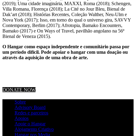
(2019); Uma cidade imaginária, MAXXI, Roma (2018); Schengen,
Villa Romana, Florença (2018); La Cité no Jour Bleu, Bienal de
Dak’art (2018); Histórias Recentes, Coleção Walther, Neu-Ulm e
Nova York (2017); Isso, em torno do qual o universo gira, SAVVY
Contemporary, Berlim (2017); Afrotopia, Bamako Encounters,
Bamako (2017) e On Ways of Travel, pavilhão angolano na 56ª
Bienal de Veneza (2015).
O Hangar como espaço independente e comunitário passa por
um período difícil. Pode apoiar o hangar com uma doação ou
através da aquisição de uma obra de arte.
DONATE NOW
Sobre
Advisory Board
Redes e parceiros
Apoios
Apoie o Hangar
Alojamento Criativo
Hangar nos Media