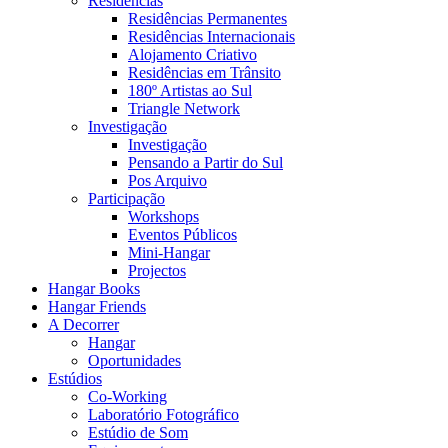
Residências
Residências Permanentes
Residências Internacionais
Alojamento Criativo
Residências em Trânsito
180º Artistas ao Sul
Triangle Network
Investigação
Investigação
Pensando a Partir do Sul
Pos Arquivo
Participação
Workshops
Eventos Públicos
Mini-Hangar
Projectos
Hangar Books
Hangar Friends
A Decorrer
Hangar
Oportunidades
Estúdios
Co-Working
Laboratório Fotográfico
Estúdio de Som