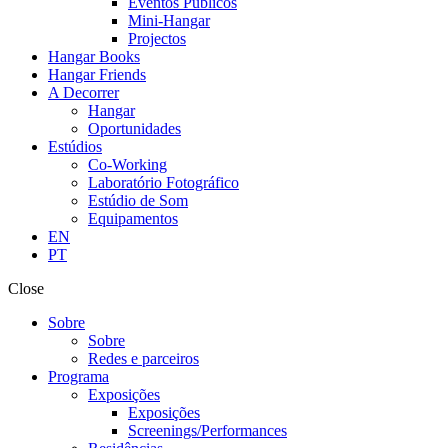
Eventos Públicos
Mini-Hangar
Projectos
Hangar Books
Hangar Friends
A Decorrer
Hangar
Oportunidades
Estúdios
Co-Working
Laboratório Fotográfico
Estúdio de Som
Equipamentos
EN
PT
Close
Sobre
Sobre
Redes e parceiros
Programa
Exposições
Exposições
Screenings/Performances