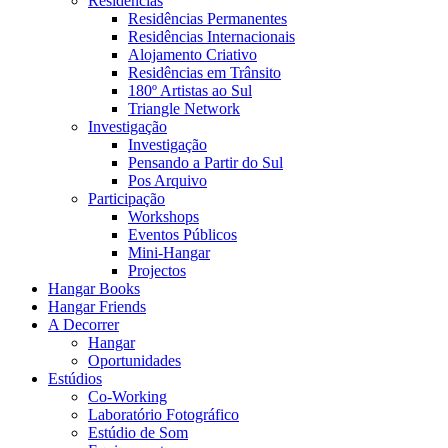
Residências
Residências Permanentes
Residências Internacionais
Alojamento Criativo
Residências em Trânsito
180º Artistas ao Sul
Triangle Network
Investigação
Investigação
Pensando a Partir do Sul
Pos Arquivo
Participação
Workshops
Eventos Públicos
Mini-Hangar
Projectos
Hangar Books
Hangar Friends
A Decorrer
Hangar
Oportunidades
Estúdios
Co-Working
Laboratório Fotográfico
Estúdio de Som