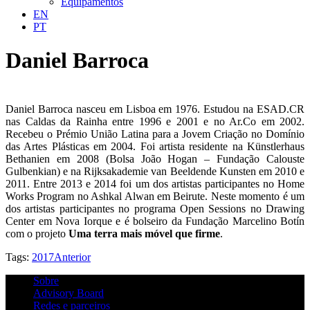
Equipamentos
EN
PT
Daniel Barroca
Daniel Barroca nasceu em Lisboa em 1976. Estudou na ESAD.CR
nas Caldas da Rainha entre 1996 e 2001 e no Ar.Co em 2002.
Recebeu o Prémio União Latina para a Jovem Criação no Domínio
das Artes Plásticas em 2004. Foi artista residente na Künstlerhaus
Bethanien em 2008 (Bolsa João Hogan – Fundação Calouste
Gulbenkian) e na Rijksakademie van Beeldende Kunsten em 2010 e
2011. Entre 2013 e 2014 foi um dos artistas participantes no Home
Works Program no Ashkal Alwan em Beirute. Neste momento é um
dos artistas participantes no programa Open Sessions no Drawing
Center em Nova Iorque e é bolseiro da Fundação Marcelino Botín
com o projeto
Uma terra mais móvel que firme
.
Tags:
2017
Anterior
Sobre
Advisory Board
Redes e parceiros