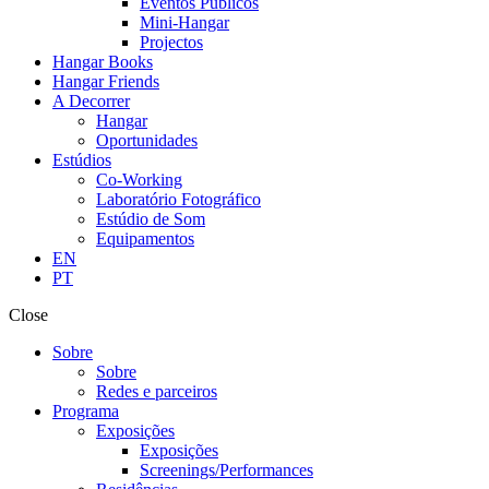
Eventos Públicos
Mini-Hangar
Projectos
Hangar Books
Hangar Friends
A Decorrer
Hangar
Oportunidades
Estúdios
Co-Working
Laboratório Fotográfico
Estúdio de Som
Equipamentos
EN
PT
Close
Sobre
Sobre
Redes e parceiros
Programa
Exposições
Exposições
Screenings/Performances