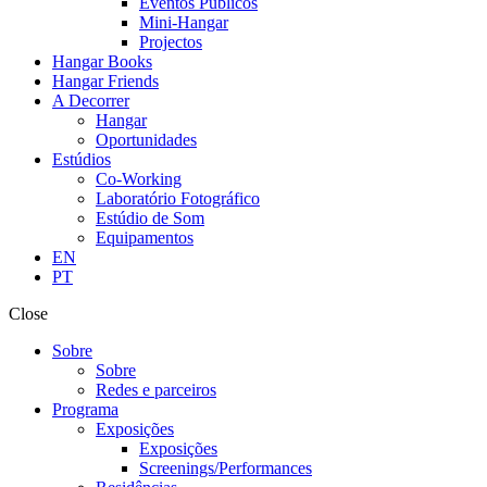
Eventos Públicos
Mini-Hangar
Projectos
Hangar Books
Hangar Friends
A Decorrer
Hangar
Oportunidades
Estúdios
Co-Working
Laboratório Fotográfico
Estúdio de Som
Equipamentos
EN
PT
Close
Sobre
Sobre
Redes e parceiros
Programa
Exposições
Exposições
Screenings/Performances