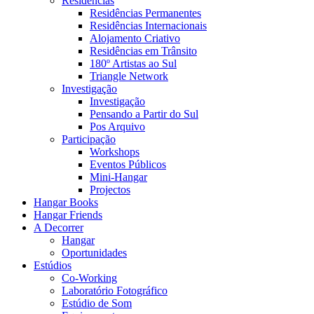
Residências
Residências Permanentes
Residências Internacionais
Alojamento Criativo
Residências em Trânsito
180º Artistas ao Sul
Triangle Network
Investigação
Investigação
Pensando a Partir do Sul
Pos Arquivo
Participação
Workshops
Eventos Públicos
Mini-Hangar
Projectos
Hangar Books
Hangar Friends
A Decorrer
Hangar
Oportunidades
Estúdios
Co-Working
Laboratório Fotográfico
Estúdio de Som