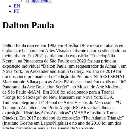
Equipamentos
EN
PT
Dalton Paula
Dalton Paula nasceu em 1982 em Brasília-DF e mora e trabalha em
Goiânia, é bacharel em Artes Visuais e discute o corpo silenciado no
meio urbano. Em 2021 participou da exposição “Enciclopédia
Negra”, na Pinacoteca de São Paulo; em 2020 fez sua primeira
exposição individual “Dalton Paula: um sequestrador de Almas”, em
Nova York, na Alexander and Bonin Gallery. No ano de 2019 foi
um dos cinco premiados da 7ª edição do Prêmio CNI SESI SENAI
Marcantonio Vilaça para as Artes Plásticas; e também expôs no “36º
Panorama da Arte Brasileira: Sertão”, no Museu de Arte Moderna
de São Paulo -MAM. Em 2018 foi selecionado para a Trienal
“Songs for Sabotage” do New Museum em Nova York/EUA.
Também integrou a 11ª Bienal de Artes Visuais do Mercosul – “O
Triângulo Atlântico”, em Porto Alegre-RS; e teve trabalhos na
exposição “Histórias Afro-Atlânticas” (MASP e Instituto Tomie
Ohtake). Em 2017 participou da exposição “The Atlantic Triangle”
(Instituto Goethe em Lagos/Nigéria) e no ano de 2016 foi um dos
artistas convidados para a 32a Bienal de São Paulo.