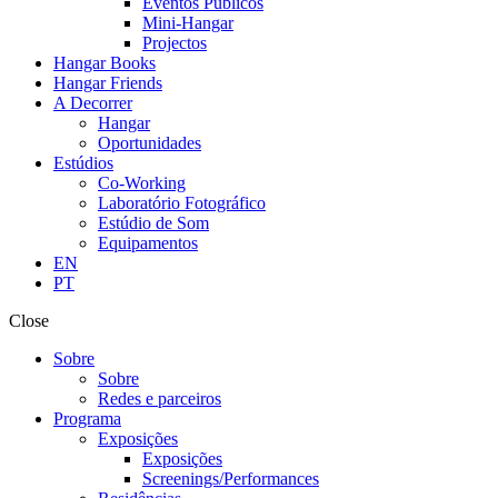
Eventos Públicos
Mini-Hangar
Projectos
Hangar Books
Hangar Friends
A Decorrer
Hangar
Oportunidades
Estúdios
Co-Working
Laboratório Fotográfico
Estúdio de Som
Equipamentos
EN
PT
Close
Sobre
Sobre
Redes e parceiros
Programa
Exposições
Exposições
Screenings/Performances