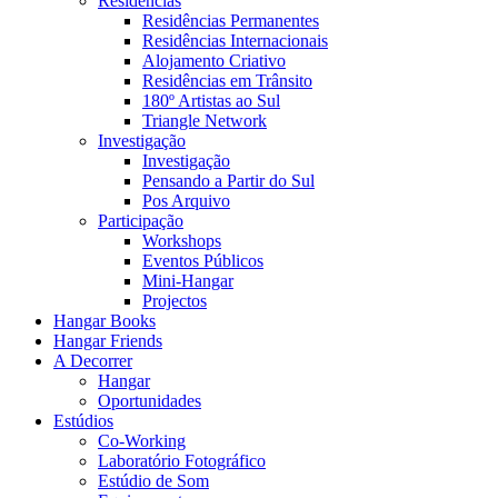
Residências
Residências Permanentes
Residências Internacionais
Alojamento Criativo
Residências em Trânsito
180º Artistas ao Sul
Triangle Network
Investigação
Investigação
Pensando a Partir do Sul
Pos Arquivo
Participação
Workshops
Eventos Públicos
Mini-Hangar
Projectos
Hangar Books
Hangar Friends
A Decorrer
Hangar
Oportunidades
Estúdios
Co-Working
Laboratório Fotográfico
Estúdio de Som