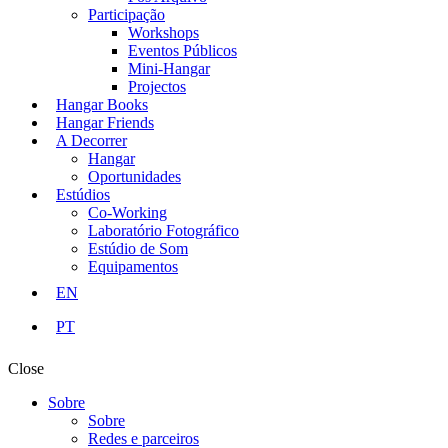
Participação
Workshops
Eventos Públicos
Mini-Hangar
Projectos
Hangar Books
Hangar Friends
A Decorrer
Hangar
Oportunidades
Estúdios
Co-Working
Laboratório Fotográfico
Estúdio de Som
Equipamentos
EN
PT
Close
Sobre
Sobre
Redes e parceiros