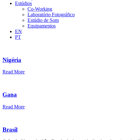
Estúdios
Co-Working
Laboratório Fotográfico
Estúdio de Som
Equipamentos
EN
PT
Nigéria
Read More
Gana
Read More
Brasil