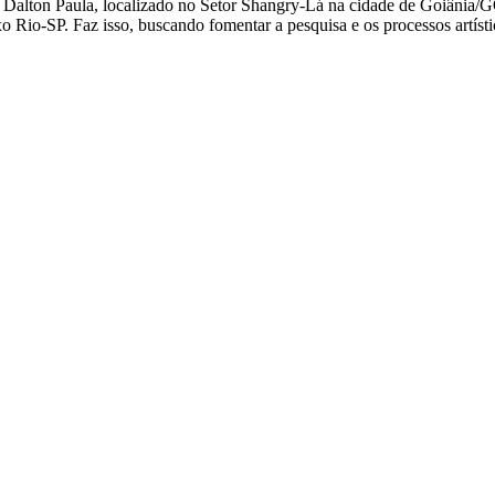
ual Dalton Paula, localizado no Setor Shangry-Lá na cidade de Goiânia/
ixo Rio-SP. Faz isso, buscando fomentar a pesquisa e os processos artíst