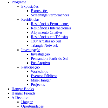
Programa
Exposições
Exposições
Screenings/Performances
Residências
Residências Permanentes
Residências Internacionais
Alojamento Criativo
Residências em Trânsito
180º Artistas ao Sul
Triangle Network
Investigação
Investigação
Pensando a Partir do Sul
Pos Arquivo
Participação
Workshops
Eventos Públicos
Mini-Hangar
Projectos
Hangar Books
Hangar Friends
A Decorrer
Hangar
Oportunidades