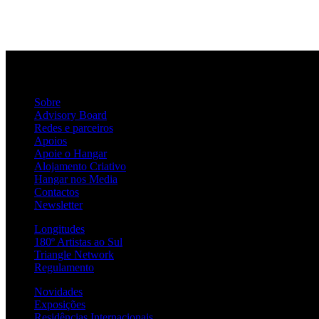
Sobre
Advisory Board
Redes e parceiros
Apoios
Apoie o Hangar
Alojamento Criativo
Hangar nos Media
Contactos
Newsletter
Longitudes
180º Artistas ao Sul
Triangle Network
Regulamento
Novidades
Exposições
Residências Internacionais