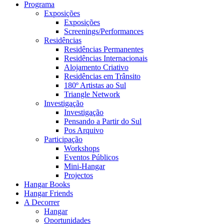
Programa
Exposições
Exposições
Screenings/Performances
Residências
Residências Permanentes
Residências Internacionais
Alojamento Criativo
Residências em Trânsito
180º Artistas ao Sul
Triangle Network
Investigação
Investigação
Pensando a Partir do Sul
Pos Arquivo
Participação
Workshops
Eventos Públicos
Mini-Hangar
Projectos
Hangar Books
Hangar Friends
A Decorrer
Hangar
Oportunidades