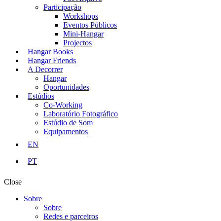
Participação
Workshops
Eventos Públicos
Mini-Hangar
Projectos
Hangar Books
Hangar Friends
A Decorrer
Hangar
Oportunidades
Estúdios
Co-Working
Laboratório Fotográfico
Estúdio de Som
Equipamentos
EN
PT
Close
Sobre
Sobre
Redes e parceiros