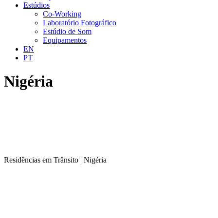
Estúdios
Co-Working
Laboratório Fotográfico
Estúdio de Som
Equipamentos
EN
PT
Nigéria
Residências em Trânsito | Nigéria