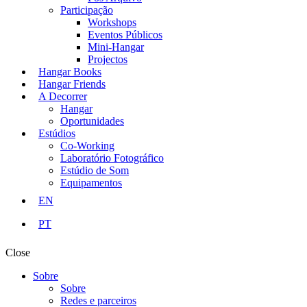
Participação
Workshops
Eventos Públicos
Mini-Hangar
Projectos
Hangar Books
Hangar Friends
A Decorrer
Hangar
Oportunidades
Estúdios
Co-Working
Laboratório Fotográfico
Estúdio de Som
Equipamentos
EN
PT
Close
Sobre
Sobre
Redes e parceiros