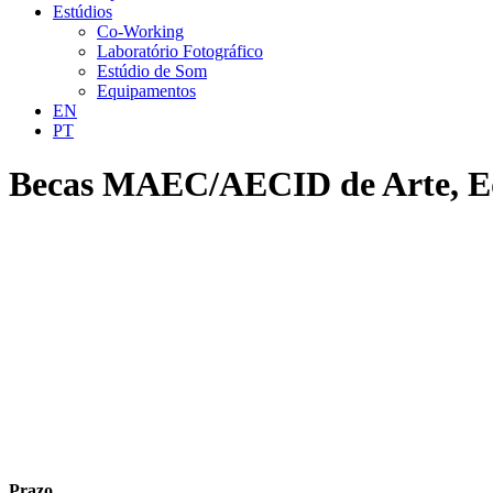
Estúdios
Co-Working
Laboratório Fotográfico
Estúdio de Som
Equipamentos
EN
PT
Becas MAEC/AECID de Arte, Ed
Prazo