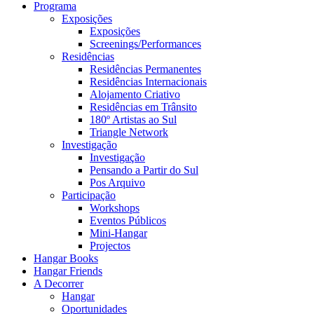
Programa
Exposições
Exposições
Screenings/Performances
Residências
Residências Permanentes
Residências Internacionais
Alojamento Criativo
Residências em Trânsito
180º Artistas ao Sul
Triangle Network
Investigação
Investigação
Pensando a Partir do Sul
Pos Arquivo
Participação
Workshops
Eventos Públicos
Mini-Hangar
Projectos
Hangar Books
Hangar Friends
A Decorrer
Hangar
Oportunidades