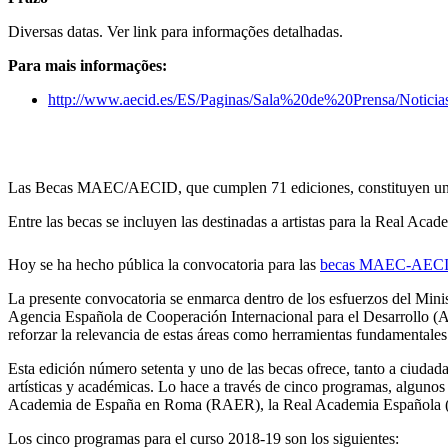
Diversas datas. Ver link para informações detalhadas.
Para mais informações:
http://www.aecid.es/ES/Paginas/Sala%20de%20Prensa/Noticia
Las Becas MAEC/AECID, que cumplen 71 ediciones, constituyen uno de
Entre las becas se incluyen las destinadas a artistas para la Real Ac
Hoy se ha hecho pública la convocatoria para las
becas MAEC-AECID d
La presente convocatoria se enmarca dentro de los esfuerzos del Mini
Agencia Española de Cooperación Internacional para el Desarrollo (AE
reforzar la relevancia de estas áreas como herramientas fundamentales 
Esta edición número setenta y uno de las becas ofrece, tanto a ciudad
artísticas y académicas. Lo hace a través de cinco programas, algunos 
Academia de España en Roma (RAER), la Real Academia Española (RA
Los cinco programas para el curso 2018-19 son los siguientes: