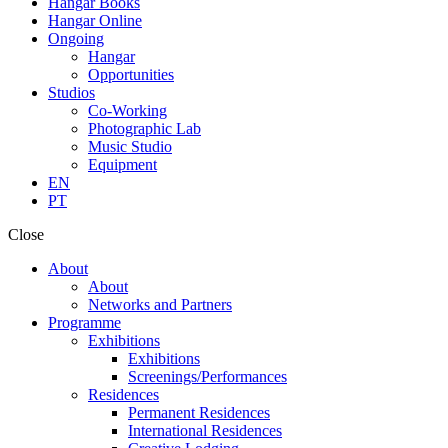
Hangar Books
Hangar Online
Ongoing
Hangar
Opportunities
Studios
Co-Working
Photographic Lab
Music Studio
Equipment
EN
PT
Close
About
About
Networks and Partners
Programme
Exhibitions
Exhibitions
Screenings/Performances
Residences
Permanent Residences
International Residences