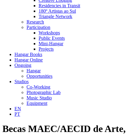
Creative Lodging
Residencies in Transit
180º Artistas ao Sul
Triangle Network
Research
Participation
Workshops
Public Events
Mini-Hangar
Projects
Hangar Books
Hangar Online
Ongoing
Hangar
Opportunities
Studios
Co-Working
Photographic Lab
Music Studio
Equipment
EN
PT
Becas MAEC/AECID de Arte,