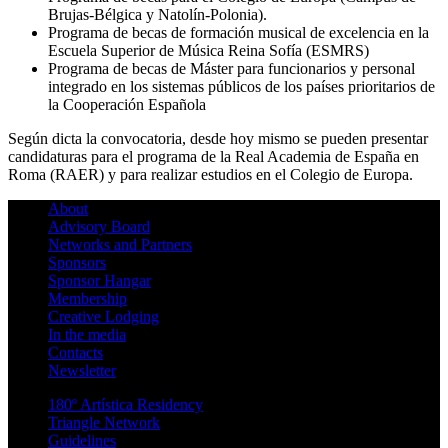
Brujas-Bélgica y Natolín-Polonia).
Programa de becas de formación musical de excelencia en la
Escuela Superior de Música Reina Sofía (ESMRS)
Programa de becas de Máster para funcionarios y personal
integrado en los sistemas públicos de los países prioritarios de
la Cooperación Española
Según dicta la convocatoria, desde hoy mismo se pueden presentar
candidaturas para el programa de la Real Academia de España en
Roma (RAER) y para realizar estudios en el Colegio de Europa.
About
Advisory Board
Networks and Partners
Sponsors
Sponsor Hangar
Membership
Creative Lodging
In the media
Contacts
Newsletter
180º Artística Residency
Triangle Network
Guidelines