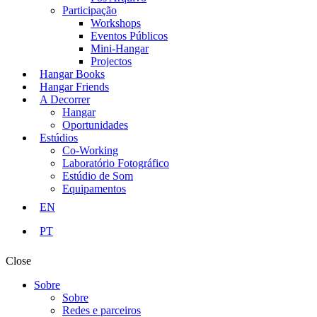
Participação
Workshops
Eventos Públicos
Mini-Hangar
Projectos
Hangar Books
Hangar Friends
A Decorrer
Hangar
Oportunidades
Estúdios
Co-Working
Laboratório Fotográfico
Estúdio de Som
Equipamentos
EN
PT
Close
Sobre
Sobre
Redes e parceiros