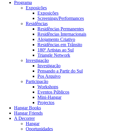
Programa
Exposições
Exposições
Screenings/Performances
Residências
Residências Permanentes
Residências Internacionais
Alojamento Criativo
Residências em Trânsito
180º Artistas ao Sul
Triangle Network
Investigação
Investigação
Pensando a Partir do Sul
Pos Arquivo
Participação
Workshops
Eventos Públicos
Mini-Hangar
Projectos
Hangar Books
Hangar Friends
A Decorrer
Hangar
Oportunidades