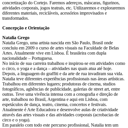
concretização do Cortejo. Faremos adereços, máscaras, figurinos,
atividades corporais, jogos teatrais, etc. Utilizaremos e exploraremos
diferentes materiais, recicláveis, acessórios improvisados e
transformados.
Concepção e Orientação
Natalia Grego
Natalia Grego, uma artista nascida em São Paulo, Brasil onde
concluiu em 2009 o curso de artes visuais na Faculdade de Belas
Artes. Atualmente vive em Lisboa. É brasileira com dupla
nacionalidade – Portuguesa.
No início de sua carreira trabalhou e inspirou-se em atividades como
o circo, o yoga e a dança – atividades nas quais atua até hoje.
Depois, a linguagem do graffiti e da arte de rua invadiram sua vida.
Natalia teve diferentes experiências profissionais nas áreas artísticas.
Trabalhou em diferentes lugares; produtoras de cinema, studios
fotográficos, aghências de publicidade, galerias de street art, entre
outras. Teve uma vivência intensa com a cenografia e direção de
arte, trabalhou no Brasil, Argentina e aqui em Lisboa, com
espetáculos de dança, teatro, cinema, concertos e festivais.
Atualmente é Arte Educadora e desenvolve aulas de criatividade
através das artes visuais e das atividades corporais (acrobacias de
circo e o yoga).
Em paralelo com todo este percurso profissional, Natalia tem um