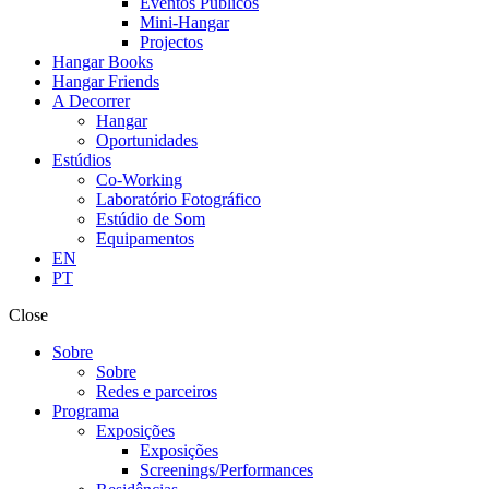
Eventos Públicos
Mini-Hangar
Projectos
Hangar Books
Hangar Friends
A Decorrer
Hangar
Oportunidades
Estúdios
Co-Working
Laboratório Fotográfico
Estúdio de Som
Equipamentos
EN
PT
Close
Sobre
Sobre
Redes e parceiros
Programa
Exposições
Exposições
Screenings/Performances