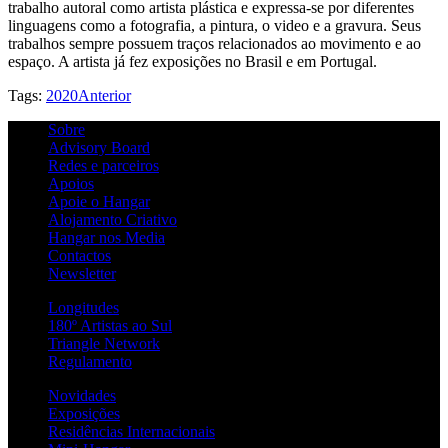
trabalho autoral como artista plástica e expressa-se por diferentes
linguagens como a fotografia, a pintura, o video e a gravura. Seus
trabalhos sempre possuem traços relacionados ao movimento e ao
espaço. A artista já fez exposições no Brasil e em Portugal.
Tags:
2020
Anterior
Sobre
Advisory Board
Redes e parceiros
Apoios
Apoie o Hangar
Alojamento Criativo
Hangar nos Media
Contactos
Newsletter
Longitudes
180º Artistas ao Sul
Triangle Network
Regulamento
Novidades
Exposições
Residências Internacionais