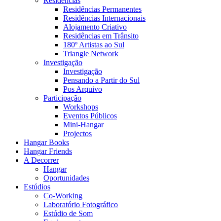
Residências
Residências Permanentes
Residências Internacionais
Alojamento Criativo
Residências em Trânsito
180º Artistas ao Sul
Triangle Network
Investigação
Investigação
Pensando a Partir do Sul
Pos Arquivo
Participação
Workshops
Eventos Públicos
Mini-Hangar
Projectos
Hangar Books
Hangar Friends
A Decorrer
Hangar
Oportunidades
Estúdios
Co-Working
Laboratório Fotográfico
Estúdio de Som