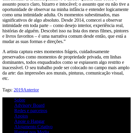
assunto pouco claro, bizarro e intocável; o assunto que eu não tive a
oportunidade de observar na minha infância e entender logicamente
como uma intimidade adulta. Os momentos subestimados, mas
significativos de algo absoluto. Desde 2014, comecei a observar
intimidade em toda parte – como desejo interior, experiência real,
histórias de alguém. Descobri isso na lista dos meus filmes, pintores
e livros favoritos – é uma narrativa comum desde então, que está a
mudar as suas formas e direções.”
A artista captura estes momentos frágeis, cuidadosamente
preservados como momentos de propriedade privada, em linhas
dominantes, todos enquadrados como se espiassem algo restrito e
inacessível. O seu trabalho pode ser colocado no campo mais amplo
da arte: das impressões aos murais, pinturas, comunicação visual,
etc.
Tags:
2019
Anterior
Sobre
Advisory Board
Redes e parceiros
Apoios
Apoie o Hangar
Alojamento Criativo
Hangar nos Media