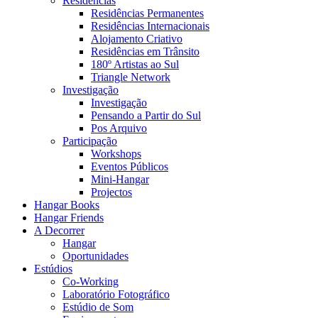
Residências
Residências Permanentes
Residências Internacionais
Alojamento Criativo
Residências em Trânsito
180º Artistas ao Sul
Triangle Network
Investigação
Investigação
Pensando a Partir do Sul
Pos Arquivo
Participação
Workshops
Eventos Públicos
Mini-Hangar
Projectos
Hangar Books
Hangar Friends
A Decorrer
Hangar
Oportunidades
Estúdios
Co-Working
Laboratório Fotográfico
Estúdio de Som