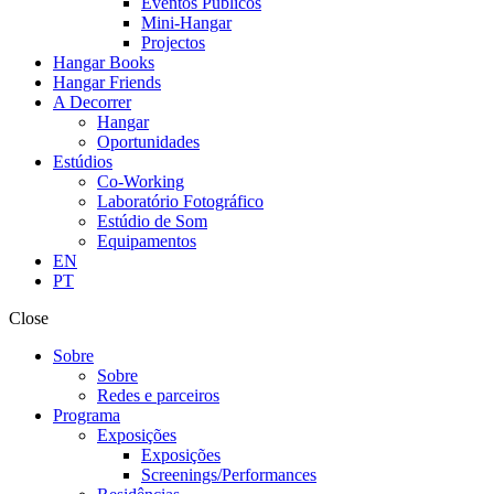
Eventos Públicos
Mini-Hangar
Projectos
Hangar Books
Hangar Friends
A Decorrer
Hangar
Oportunidades
Estúdios
Co-Working
Laboratório Fotográfico
Estúdio de Som
Equipamentos
EN
PT
Close
Sobre
Sobre
Redes e parceiros
Programa
Exposições
Exposições
Screenings/Performances