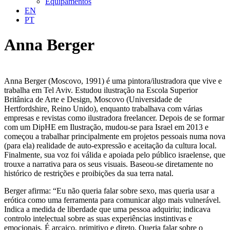
Equipamentos
EN
PT
Anna Berger
Anna Berger (Moscovo, 1991) é uma pintora/ilustradora que vive e
trabalha em Tel Aviv. Estudou ilustração na Escola Superior
Britânica de Arte e Design, Moscovo (Universidade de
Hertfordshire, Reino Unido), enquanto trabalhava com várias
empresas e revistas como ilustradora freelancer. Depois de se formar
com um DipHE em Ilustração, mudou-se para Israel em 2013 e
começou a trabalhar principalmente em projetos pessoais numa nova
(para ela) realidade de auto-expressão e aceitação da cultura local.
Finalmente, sua voz foi válida e apoiada pelo público israelense, que
trouxe a narrativa para os seus visuais. Baseou-se diretamente no
histórico de restrições e proibições da sua terra natal.
Berger afirma: “Eu não queria falar sobre sexo, mas queria usar a
erótica como uma ferramenta para comunicar algo mais vulnerável.
Indica a medida de liberdade que uma pessoa adquiriu; indicava
controlo intelectual sobre as suas experiências instintivas e
emocionais. É arcaico, primitivo e direto. Queria falar sobre o