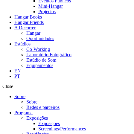
Eventos Públicos
Mini-Hangar
Projectos
Hangar Books
Hangar Friends
A Decorrer
Hangar
Oportunidades
Estúdios
Co-Working
Laboratório Fotográfico
Estúdio de Som
Equipamentos
EN
PT
Close
Sobre
Sobre
Redes e parceiros
Programa
Exposições
Exposições
Screenings/Performances