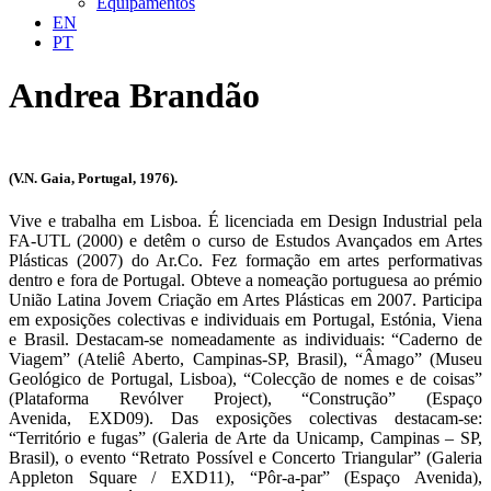
Equipamentos
EN
PT
Andrea Brandão
(V.N. Gaia, Portugal, 1976).
Vive e trabalha em Lisboa. É licenciada em Design Industrial pela
FA-UTL (2000) e detêm o curso de Estudos Avançados em Artes
Plásticas (2007) do Ar.Co. Fez formação em artes performativas
dentro e fora de Portugal. Obteve a nomeação portuguesa ao prémio
União Latina Jovem Criação em Artes Plásticas em 2007. Participa
em exposições colectivas e individuais em Portugal, Estónia, Viena
e Brasil. Destacam-se nomeadamente as individuais: “Caderno de
Viagem” (Ateliê Aberto, Campinas-SP, Brasil), “Âmago” (Museu
Geológico de Portugal, Lisboa), “Colecção de nomes e de coisas”
(Plataforma Revólver Project), “Construção” (Espaço
Avenida, EXD09). Das exposições colectivas destacam-se:
“Território e fugas” (Galeria de Arte da Unicamp, Campinas – SP,
Brasil), o evento “Retrato Possível e Concerto Triangular” (Galeria
Appleton Square / EXD11), “Pôr-a-par” (Espaço Avenida),