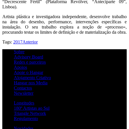
“Decrescente Fértil” (Plataforma Revólver, “Anteciparte 09”,
Lisboa).
Artista plástica e investigadora independente, desenvolve trabalho
na área do desenho, performance, intervenções específicas e
instalação. O seu trabalho explora a noção de «processo»,
procurando testar os limites de definição e de materialização da obra.
Tags:
2017
Anterior
Sobre
Advisory Board
Redes e parceiros
Apoios
Apoie o Hangar
Alojamento Criativo
Hangar nos Media
Contactos
Newsletter
Longitudes
180º Artistas ao Sul
Triangle Network
Regulamento
Novidades