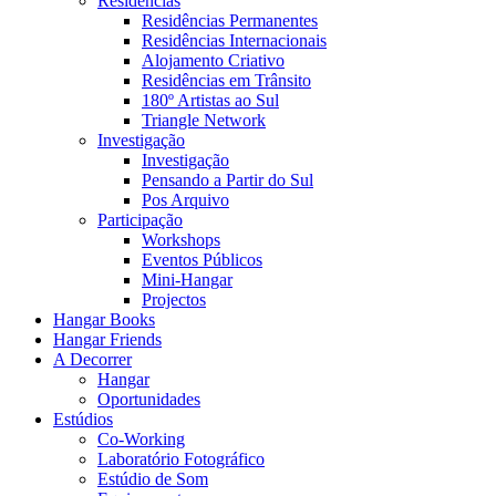
Residências
Residências Permanentes
Residências Internacionais
Alojamento Criativo
Residências em Trânsito
180º Artistas ao Sul
Triangle Network
Investigação
Investigação
Pensando a Partir do Sul
Pos Arquivo
Participação
Workshops
Eventos Públicos
Mini-Hangar
Projectos
Hangar Books
Hangar Friends
A Decorrer
Hangar
Oportunidades
Estúdios
Co-Working
Laboratório Fotográfico
Estúdio de Som