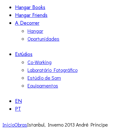
Hangar Books
Hangar Friends
A Decorrer
Hangar
Oportunidades
Estúdios
Co-Working
Laboratório Fotográfico
Estúdio de Som
Equipamentos
EN
PT
Início
Obras
Istanbul, Inverno 2013 André Príncipe