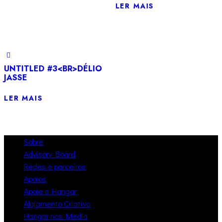
LER MAIS
UNTITLED #3<BR>DÉLIO
JASSE
LER MAIS
Sobre
Advisory Board
Redes e parceiros
Apoios
Apoie o Hangar
Alojamento Criativo
Hangar nos Media