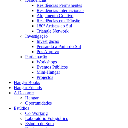
Residências
Residências Permanentes
Residências Internacionais
Alojamento Criativo
Residências em Trânsito
180º Artistas ao Sul
Triangle Network
Investigação
Investigação
Pensando a Partir do Sul
Pos Arquivo
Participação
Workshops
Eventos Públicos
Mini-Hangar
Projectos
Hangar Books
Hangar Friends
A Decorrer
Hangar
Oportunidades
Estúdios
Co-Working
Laboratório Fotográfico
Estúdio de Som