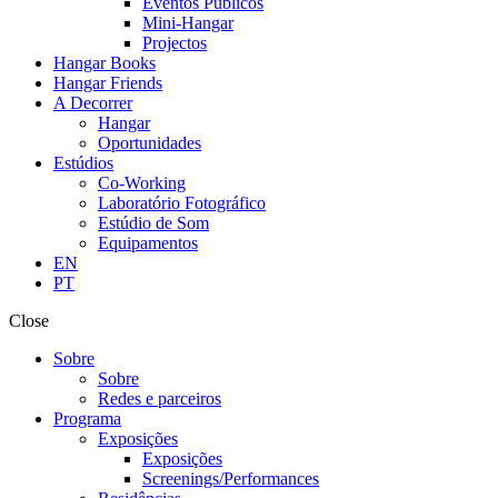
Eventos Públicos
Mini-Hangar
Projectos
Hangar Books
Hangar Friends
A Decorrer
Hangar
Oportunidades
Estúdios
Co-Working
Laboratório Fotográfico
Estúdio de Som
Equipamentos
EN
PT
Close
Sobre
Sobre
Redes e parceiros
Programa
Exposições
Exposições
Screenings/Performances