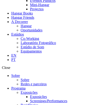
Eventos Públicos
Mini-Hangar
Projectos
Hangar Books
Hangar Friends
A Decorrer
Hangar
Oportunidades
Estúdios
Co-Working
Laboratório Fotográfico
Estúdio de Som
Equipamentos
EN
PT
Close
Sobre
Sobre
Redes e parceiros
Programa
Exposições
Exposições
Screenings/Performances