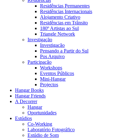
Residências
Residências Permanentes
Residências Internacionais
Alojamento Criativo
Residências em Trânsito
180º Artistas ao Sul
Triangle Network
Investigação
Investigação
Pensando a Partir do Sul
Pos Arquivo
Participação
Workshops
Eventos Públicos
Mini-Hangar
Projectos
Hangar Books
Hangar Friends
A Decorrer
Hangar
Oportunidades
Estúdios
Co-Working
Laboratório Fotográfico
Estúdio de Som