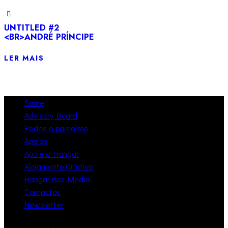
UNTITLED #2
<BR>ANDRÉ PRÍNCIPE
LER MAIS
Sobre
Advisory Board
Redes e parceiros
Apoios
Apoie o Hangar
Alojamento Criativo
Hangar nos Media
Contactos
Newsletter