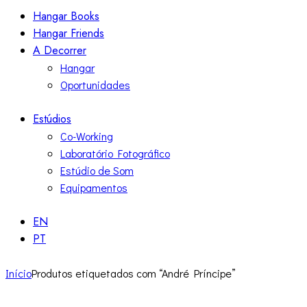
Hangar Books
Hangar Friends
A Decorrer
Hangar
Oportunidades
Estúdios
Co-Working
Laboratório Fotográfico
Estúdio de Som
Equipamentos
EN
PT
Início
Produtos etiquetados com “André Príncipe”