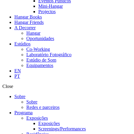
Eventos Públicos
Mini-Hangar
Projectos
Hangar Books
Hangar Friends
A Decorrer
Hangar
Oportunidades
Estúdios
Co-Working
Laboratório Fotográfico
Estúdio de Som
Equipamentos
EN
PT
Close
Sobre
Sobre
Redes e parceiros
Programa
Exposições
Exposições
Screenings/Performances