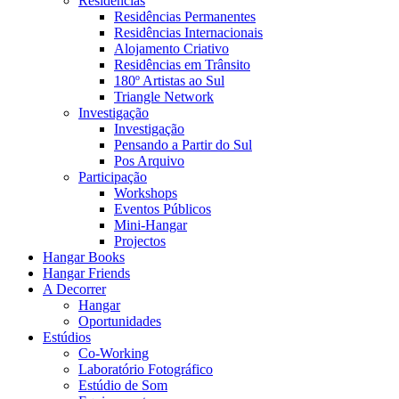
Residências
Residências Permanentes
Residências Internacionais
Alojamento Criativo
Residências em Trânsito
180º Artistas ao Sul
Triangle Network
Investigação
Investigação
Pensando a Partir do Sul
Pos Arquivo
Participação
Workshops
Eventos Públicos
Mini-Hangar
Projectos
Hangar Books
Hangar Friends
A Decorrer
Hangar
Oportunidades
Estúdios
Co-Working
Laboratório Fotográfico
Estúdio de Som