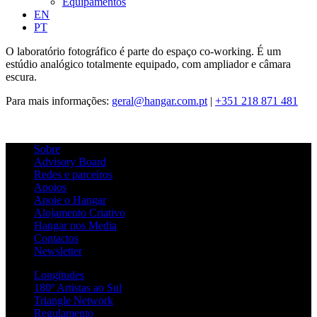
Equipamentos
EN
PT
O laboratório fotográfico é parte do espaço co-working. É um
estúdio analógico totalmente equipado, com ampliador e câmara
escura.
Para mais informações:
geral@hangar.com.pt
|
+351 218 871 481
Sobre
Advisory Board
Redes e parceiros
Apoios
Apoie o Hangar
Alojamento Criativo
Hangar nos Media
Contactos
Newsletter
Longitudes
180º Artistas ao Sul
Triangle Network
Regulamento