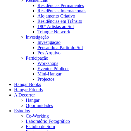
Residências
Residências Permanentes
Residências Internacionais
Alojamento Criativo
Residências em Trânsito
180º Artistas ao Sul
Triangle Network
Investigação
Investigação
Pensando a Partir do Sul
Pos Arquivo
Participação
Workshops
Eventos Públicos
Mini-Hangar
Projectos
Hangar Books
Hangar Friends
A Decorrer
Hangar
Oportunidades
Estúdios
Co-Working
Laboratório Fotográfico
Estúdio de Som