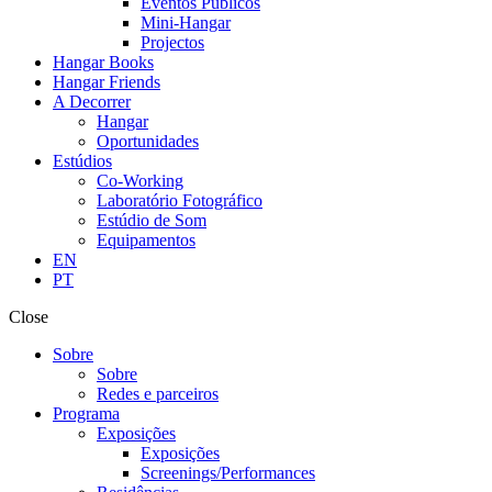
Eventos Públicos
Mini-Hangar
Projectos
Hangar Books
Hangar Friends
A Decorrer
Hangar
Oportunidades
Estúdios
Co-Working
Laboratório Fotográfico
Estúdio de Som
Equipamentos
EN
PT
Close
Sobre
Sobre
Redes e parceiros
Programa
Exposições
Exposições
Screenings/Performances