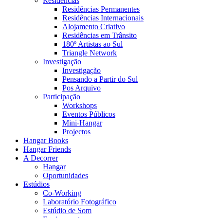
Residências
Residências Permanentes
Residências Internacionais
Alojamento Criativo
Residências em Trânsito
180º Artistas ao Sul
Triangle Network
Investigação
Investigação
Pensando a Partir do Sul
Pos Arquivo
Participação
Workshops
Eventos Públicos
Mini-Hangar
Projectos
Hangar Books
Hangar Friends
A Decorrer
Hangar
Oportunidades
Estúdios
Co-Working
Laboratório Fotográfico
Estúdio de Som