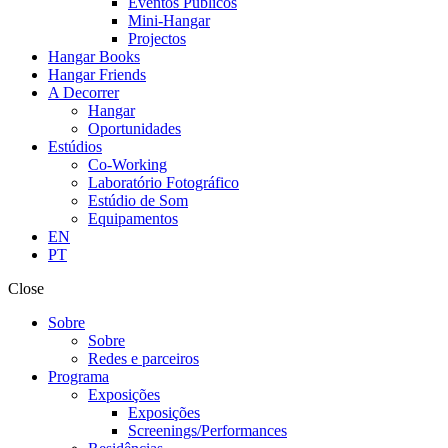
Eventos Públicos
Mini-Hangar
Projectos
Hangar Books
Hangar Friends
A Decorrer
Hangar
Oportunidades
Estúdios
Co-Working
Laboratório Fotográfico
Estúdio de Som
Equipamentos
EN
PT
Close
Sobre
Sobre
Redes e parceiros
Programa
Exposições
Exposições
Screenings/Performances