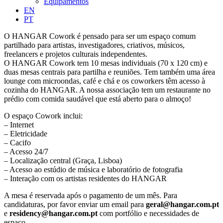
Equipamentos
EN
PT
O HANGAR Cowork é pensado para ser um espaço comum
partilhado para artistas, investigadores, criativos, músicos,
freelancers e projetos culturais independentes.
O HANGAR Cowork tem 10 mesas individuais (70 x 120 cm) e
duas mesas centrais para partilha e reuniões. Tem também uma área
lounge com microondas, café e chá e os coworkers têm acesso à
cozinha do HANGAR. A nossa associação tem um restaurante no
prédio com comida saudável que está aberto para o almoço!
O espaço Cowork inclui:
– Internet
– Eletricidade
– Cacifo
– Acesso 24/7
– Localização central (Graça, Lisboa)
– Acesso ao estúdio de música e laboratório de fotografia
– Interação com os artistas residentes do HANGAR
A mesa é reservada após o pagamento de um mês. Para
candidaturas, por favor enviar um email para
geral@hangar.com.pt
e
residency@hangar.com.pt
com portfólio e necessidades de
espaço.