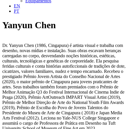
Equipamentos
EN
PT
Yanyun Chen
Dr. Yanyun Chen (1986, Cingapura) é artista visual e trabalha com
desenho, novas mídias e instalação. Suas obras escavam heranças
carregadas no corpo, desvendando noções históricas, estéticas,
culturais, tecnológicas e genéticas de corporeidade. Ela pesquisa
feridas culturais e conta histórias autoficcionais de tradições de dote,
cicatrizes, valores familiares, nudez e tempo encarnado. Recebeu o
prestigiado Prêmio Jovem Artista do Conselho Nacional de Artes
(2020), o maior prêmio de Cingapura para jovens praticantes de
artes. Seus trabalhos também foram premiados com o Prêmio de
Melhor Animação Q3 do Festival Internacional de Cinema Indie de
Praga (2020), Prêmio ArtOutreach IMPART Visual Artist (2019),
Prêmio de Melhor Direção de Arte do National Youth Film Awards
(2019), Prêmio de Escolha do Povo de Jovens Talentos do
Presidente do Museu de Arte de Cingapura ( 2018) e Japan Media
Arts Festival (2012). Leciona no Yale-NUS College Singapore e
assumirá o cargo de Professora de Prática em Desenho na Tuft
University School of Museum of Fine Art em 2023.