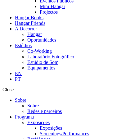
Eventos Públicos
Mini-Hangar
Projectos
Hangar Books
Hangar Friends
A Decorrer
Hangar
Oportunidades
Estúdios
Co-Working
Laboratório Fotográfico
Estúdio de Som
Equipamentos
EN
PT
Close
Sobre
Sobre
Redes e parceiros
Programa
Exposições
Exposições
Screenings/Performances