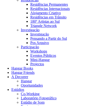
Residências
Residências Permanentes
Residências Internacionais
Alojamento Criativo
Residências em Trânsito
180º Artistas ao Sul
Triangle Network
Investigação
Investigação
Pensando a Partir do Sul
Pos Arquivo
Participação
Workshops
Eventos Públicos
Mini-Hangar
Projectos
Hangar Books
Hangar Friends
A Decorrer
Hangar
Oportunidades
Estúdios
Co-Working
Laboratório Fotográfico
Estúdio de Som