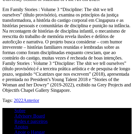
Em Family Stories : Volume 3 “Discipline: The shit we tell
ourselves” (título provisório), examina os princípios da justiça
transformadora, a história do castigo corporal em Cingapura e as
histórias pessoais e comunitárias de disciplina e punição na infância.
Na recontagem de histórias de disciplina infantil, o mecanismo de
reescrita do trabalho de memória revela ilusões e delírios de
autoficção e narrativa. O projeto busca considerar – com humor
irreverente – histórias familiares reunidas e lembradas sobre as
formas como foram disciplinadas enquanto cresciam, que ao
contrário do castigo, muitas vezes é recheada de boas intenções.
Family Stories : Volume 3 “Discipline: The shit we tell ourselves”
(título provisório) é a terceira prática artística e de pesquisa de longo
prazo, seguindo “Cicatrizes que nos escrevem” (2018), apresentada
e premiada no President’s Young Talent 2018 e “Stories of the
Woman and her Dowry” (2019-2022), exibido na Grey Projects and
Objectifs Chapel Gallery Singapore.
Tags:
2022
Anterior
Sobre
Advisory Board
Redes e parceiros
Apoios
Apoie o Hangar