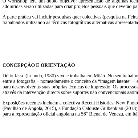
O workshop terá um duplo objetivo: apresentação de algumas técnic
adquiridas serão utilizadas para criar projetos pessoais que deverão p
A parte prática vai incluir pesquisas quer colectivas (pesquisa na Feir
trabalhados utilizando as técnicas fotográficas alternativas apresenta
CONCEPÇÃO E ORIENTAÇÃO
Délio Jasse (Luanda, 1980) vive e trabalha em Milão. No seu trabalho f
entre a fotografia – nomeadamente o conceito da “imagem latente” 
para desenvolver as suas próprias técnicas de impressão. Os processo
através da intervenção directa sobre suportes não convencionais ass
Exposições recentes incluem a colectiva Recent Histories: New Photo
(Pavilhão de Angola, 2015), a Fundação Calouste Gulbenkian (2013) 
para a representação oficial angolana na 56° Bienal de Veneza, em Itál