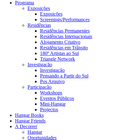
Programa
Exposições
Exposições
Screenings/Performances
Residências
Residências Permanentes
Residências Internacionais
Alojamento Criativo
Residências em Trânsito
180º Artistas ao Sul
Triangle Network
Investigação
Investigação
Pensando a Partir do Sul
Pos Arquivo
Participação
Workshops
Eventos Públicos
Mini-Hangar
Projectos
Hangar Books
Hangar Friends
A Decorrer
Hangar
Oportunidades