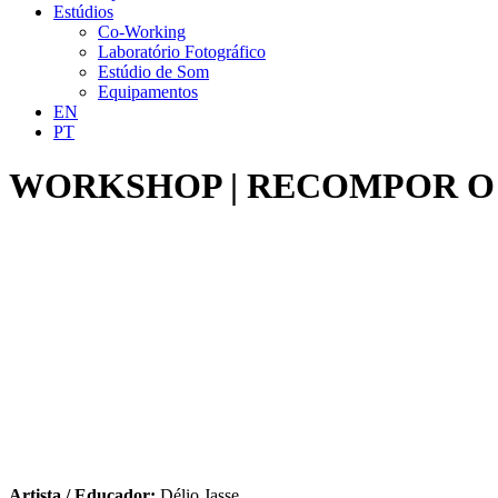
Estúdios
Co-Working
Laboratório Fotográfico
Estúdio de Som
Equipamentos
EN
PT
WORKSHOP | RECOMPOR O
Artista / Educador:
Délio Jasse