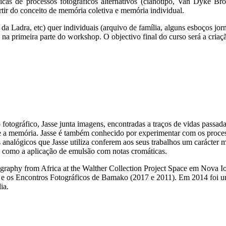
as de processos fotográficos alternativos (cianótipo, Van Dyke Brow
artir do conceito de memória coletiva e memória individual.
a da Ladra, etc) quer individuais (arquivo de família, alguns esboços jor
da na primeira parte do workshop. O objectivo final do curso será a criaç
otográfico, Jasse junta imagens, encontradas a traços de vidas passadas
– e a memória. Jasse é também conhecido por experimentar com os pro
s analógicos que Jasse utiliza conferem aos seus trabalhos um carácter 
im como a aplicação de emulsão com notas cromáticas.
graphy from Africa at the Walther Collection Project Space em Nova I
e os Encontros Fotográficos de Bamako (2017 e 2011). Em 2014 foi um
ia.