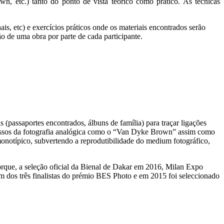
n, etc.) tanto do ponto de vista teórico como prático. As técnicas
nais, etc) e exercícios práticos onde os materiais encontrados serão
ão de uma obra por parte de cada participante.
 (passaportes encontrados, álbuns de família) para traçar ligações
cessos da fotografia analógica como o “Van Dyke Brown” assim como
monotípico, subvertendo a reprodutibilidade do medium fotográfico,
orque, a seleção oficial da Bienal de Dakar em 2016, Milan Expo
 dos três finalistas do prémio BES Photo e em 2015 foi seleccionado