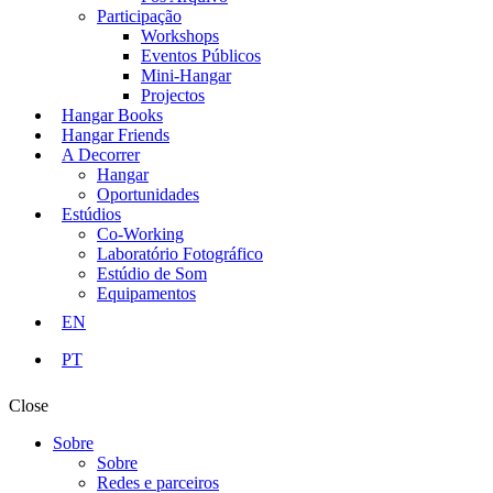
Participação
Workshops
Eventos Públicos
Mini-Hangar
Projectos
Hangar Books
Hangar Friends
A Decorrer
Hangar
Oportunidades
Estúdios
Co-Working
Laboratório Fotográfico
Estúdio de Som
Equipamentos
EN
PT
Close
Sobre
Sobre
Redes e parceiros