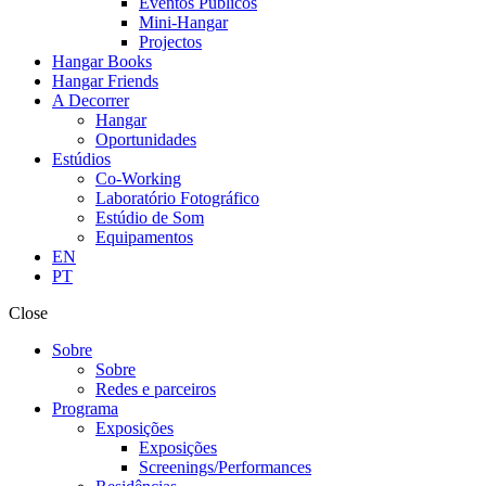
Eventos Públicos
Mini-Hangar
Projectos
Hangar Books
Hangar Friends
A Decorrer
Hangar
Oportunidades
Estúdios
Co-Working
Laboratório Fotográfico
Estúdio de Som
Equipamentos
EN
PT
Close
Sobre
Sobre
Redes e parceiros
Programa
Exposições
Exposições
Screenings/Performances