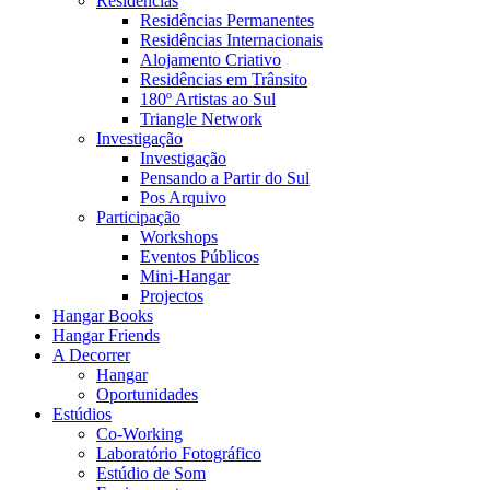
Residências
Residências Permanentes
Residências Internacionais
Alojamento Criativo
Residências em Trânsito
180º Artistas ao Sul
Triangle Network
Investigação
Investigação
Pensando a Partir do Sul
Pos Arquivo
Participação
Workshops
Eventos Públicos
Mini-Hangar
Projectos
Hangar Books
Hangar Friends
A Decorrer
Hangar
Oportunidades
Estúdios
Co-Working
Laboratório Fotográfico
Estúdio de Som