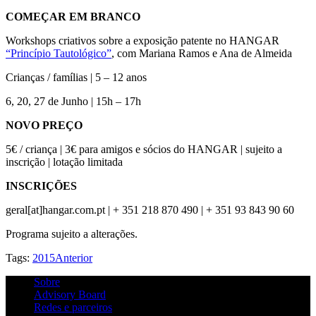
COMEÇAR EM BRANCO
Workshops criativos sobre a exposição patente no HANGAR
“Princípio Tautológico”
, com Mariana Ramos e Ana de Almeida
Crianças / famílias | 5 – 12 anos
6, 20, 27 de Junho | 15h – 17h
NOVO PREÇO
5€ / criança | 3€ para amigos e sócios do HANGAR | sujeito a
inscrição | lotação limitada
INSCRIÇÕES
geral[at]hangar.com.pt | + 351 218 870 490 | + 351 93 843 90 60
Programa sujeito a alterações.
Tags:
2015
Anterior
Sobre
Advisory Board
Redes e parceiros