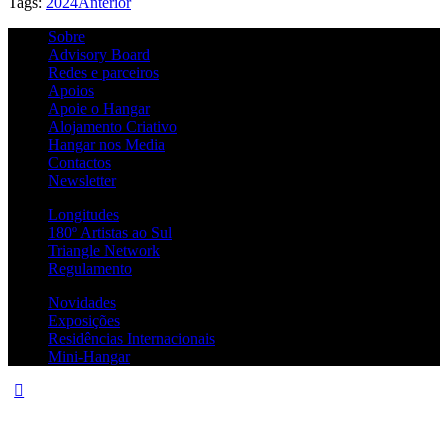
Tags:
2024
Anterior
Sobre
Advisory Board
Redes e parceiros
Apoios
Apoie o Hangar
Alojamento Criativo
Hangar nos Media
Contactos
Newsletter
Longitudes
180º Artistas ao Sul
Triangle Network
Regulamento
Novidades
Exposições
Residências Internacionais
Mini-Hangar