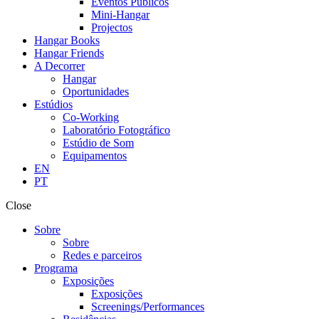
Eventos Públicos
Mini-Hangar
Projectos
Hangar Books
Hangar Friends
A Decorrer
Hangar
Oportunidades
Estúdios
Co-Working
Laboratório Fotográfico
Estúdio de Som
Equipamentos
EN
PT
Close
Sobre
Sobre
Redes e parceiros
Programa
Exposições
Exposições
Screenings/Performances