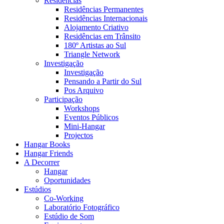
Residências
Residências Permanentes
Residências Internacionais
Alojamento Criativo
Residências em Trânsito
180º Artistas ao Sul
Triangle Network
Investigação
Investigação
Pensando a Partir do Sul
Pos Arquivo
Participação
Workshops
Eventos Públicos
Mini-Hangar
Projectos
Hangar Books
Hangar Friends
A Decorrer
Hangar
Oportunidades
Estúdios
Co-Working
Laboratório Fotográfico
Estúdio de Som