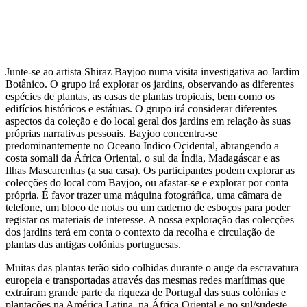
Junte-se ao artista Shiraz Bayjoo numa visita investigativa ao Jardim
Botânico. O grupo irá explorar os jardins, observando as diferentes
espécies de plantas, as casas de plantas tropicais, bem como os
edifícios históricos e estátuas. O grupo irá considerar diferentes
aspectos da coleção e do local geral dos jardins em relação às suas
próprias narrativas pessoais. Bayjoo concentra-se
predominantemente no Oceano Índico Ocidental, abrangendo a
costa somali da África Oriental, o sul da Índia, Madagáscar e as
Ilhas Mascarenhas (a sua casa). Os participantes podem explorar as
colecções do local com Bayjoo, ou afastar-se e explorar por conta
própria. É favor trazer uma máquina fotográfica, uma câmara de
telefone, um bloco de notas ou um caderno de esboços para poder
registar os materiais de interesse. A nossa exploração das colecções
dos jardins terá em conta o contexto da recolha e circulação de
plantas das antigas colónias portuguesas.
Muitas das plantas terão sido colhidas durante o auge da escravatura
europeia e transportadas através das mesmas redes marítimas que
extraíram grande parte da riqueza de Portugal das suas colónias e
plantações na América Latina, na África Oriental e no sul/sudeste