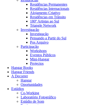
Residências
Residências Permanentes
Residências Internacionais
Alojamento Criativo
Residências em Trânsito
180º Artistas ao Sul
Triangle Network
Investigação
Investigação
Pensando a Partir do Sul
Pos Arquivo
Participação
Workshops
Eventos Públicos
Mini-Hangar
Projectos
Hangar Books
Hangar Friends
A Decorrer
Hangar
Oportunidades
Estúdios
Co-Working
Laboratório Fotográfico
Estúdio de Som