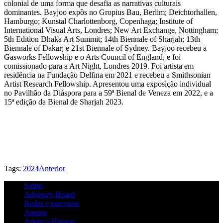
colonial de uma forma que desafia as narrativas culturais
dominantes. Bayjoo expôs no Gropius Bau, Berlim; Deichtorhallen,
Hamburgo; Kunstal Charlottenborg, Copenhaga; Institute of
International Visual Arts, Londres; New Art Exchange, Nottingham;
5th Edition Dhaka Art Summit; 14th Biennale of Sharjah; 13th
Biennale of Dakar; e 21st Biennale of Sydney. Bayjoo recebeu a
Gasworks Fellowship e o Arts Council of England, e foi
comissionado para a Art Night, Londres 2019. Foi artista em
residência na Fundação Delfina em 2021 e recebeu a Smithsonian
Artist Research Fellowship. Apresentou uma exposição individual
no Pavilhão da Diáspora para a 59ª Bienal de Veneza em 2022, e a
15ª edição da Bienal de Sharjah 2023.
Tags:
2024
Anterior
Sobre
Advisory Board
Redes e parceiros
Apoios
Apoie o Hangar