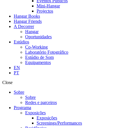
Eventos Públicos
Mini-Hangar
Projectos
Hangar Books
Hangar Friends
A Decorrer
Hangar
Oportunidades
Estúdios
Co-Working
Laboratório Fotográfico
Estúdio de Som
Equipamentos
EN
PT
Close
Sobre
Sobre
Redes e parceiros
Programa
Exposições
Exposições
Screenings/Performances