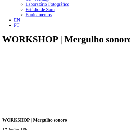
Laboratório Fotográfico
Estúdio de Som
Equipamentos
EN
PT
WORKSHOP | Mergulho sonor
WORKSHOP | Mergulho sonoro
17 Junho 16h