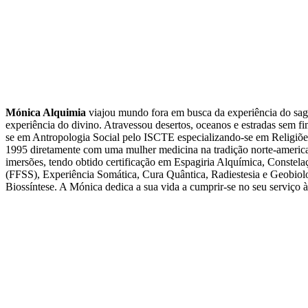
Mónica Alquimia
viajou mundo fora em busca da experiência do sagr
experiência do divino. Atravessou desertos, oceanos e estradas sem fi
se em Antropologia Social pelo ISCTE especializando-se em Religiões
1995 diretamente com uma mulher medicina na tradição norte-american
imersões, tendo obtido certificação em Espagiria Alquímica, Conste
(FFSS), Experiência Somática, Cura Quântica, Radiestesia e Geobiolo
Biossíntese. A Mónica dedica a sua vida a cumprir-se no seu serviço 