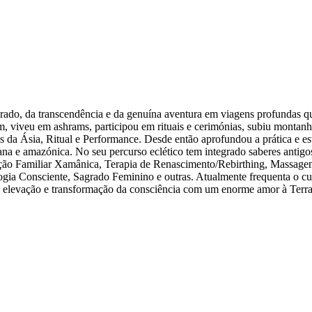
ado, da transcendência e da genuína aventura em viagens profundas qu
m, viveu em ashrams, participou em rituais e cerimónias, subiu montanh
 da Ásia, Ritual e Performance. Desde então aprofundou a prática e es
a e amazónica. No seu percurso eclético tem integrado saberes antigo
lação Familiar Xamânica, Terapia de Renascimento/Rebirthing, Massag
gia Consciente, Sagrado Feminino e outras. Atualmente frequenta o cu
à elevação e transformação da consciência com um enorme amor à Terra.