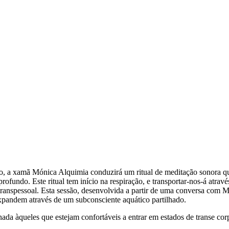
, a xamã Mónica Alquimia conduzirá um ritual de meditação sonora que 
fundo. Este ritual tem início na respiração, e transportar-nos-á atravé
e transpessoal. Esta sessão, desenvolvida a partir de uma conversa com
expandem através de um subconsciente aquático partilhado.
nada àqueles que estejam confortáveis a entrar em estados de transe cor