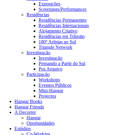
Exposições
Screenings/Performances
Residências
Residências Permanentes
Residências Internacionais
Alojamento Criativo
Residências em Trânsito
180º Artistas ao Sul
Triangle Network
Investigação
Investigação
Pensando a Partir do Sul
Pos Arquivo
Participação
Workshops
Eventos Públicos
Mini-Hangar
Projectos
Hangar Books
Hangar Friends
A Decorrer
Hangar
Oportunidades
Estúdios
Co-Working