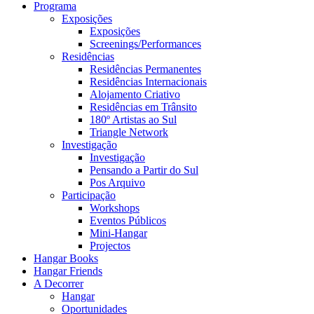
Programa
Exposições
Exposições
Screenings/Performances
Residências
Residências Permanentes
Residências Internacionais
Alojamento Criativo
Residências em Trânsito
180º Artistas ao Sul
Triangle Network
Investigação
Investigação
Pensando a Partir do Sul
Pos Arquivo
Participação
Workshops
Eventos Públicos
Mini-Hangar
Projectos
Hangar Books
Hangar Friends
A Decorrer
Hangar
Oportunidades