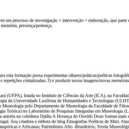
m um processo de investigação + intervenção + elaboração, que parte de d
, memória, presença/pertença.
 esta formação possa experimentar olhares/práticas/poéticas fotográficas
 e repetições cristalizadas; 3) e produzir novas imagens/novas memórias 
ará (UFPA), lotada no Instituto de Ciências da Arte (ICA), na Faculda
ia da Universidade Lusófona de Humanidades e Tecnologias (ULHT-P
useologia pelo Departamento de Museologia da Faculdade de Filoso
Teórica) no Laboratório de Pesquisas Integradas em Museologia (
a autoria na coletânea Djidiu A Herança do Ouvido Doze formas mais u
gal. Sou criadora e editora do blog Etnografias Poéticas de Mim. Atua
spóricas e Africanas; Patrimônios Afro -Brasileiros; Teoria Museológ