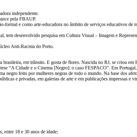
radora independente.
mance pela FBAUP.
ão-formal e como arte-educadora no âmbito de serviços educativos de
al, tem desenvolvido pesquisa em Cultura Visual – Imagem e Represen
úcleo Anti-Racista do Porto.
 brasileira, em trânsito. E gosta de flores. Nascida no RJ, se criou em 
 tese “A Cidade e o Cinema [Negro]: o caso FESPACO”. Em Portugal, 
ma negro feito por mulheres negras de todo o mundo. Na base dos afeto
blicas e privadas, em galerias de arte e em publicações impressas e vir
, entre 18 e 30 anos de idade;