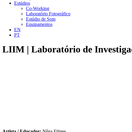
Estúdios
Co-Working
Laboratório Fotográfico
Estúdio de Som
Equipamentos
EN
PT
LIIM | Laboratório de Investiga
Artista / Educador:
Nêga Filmes