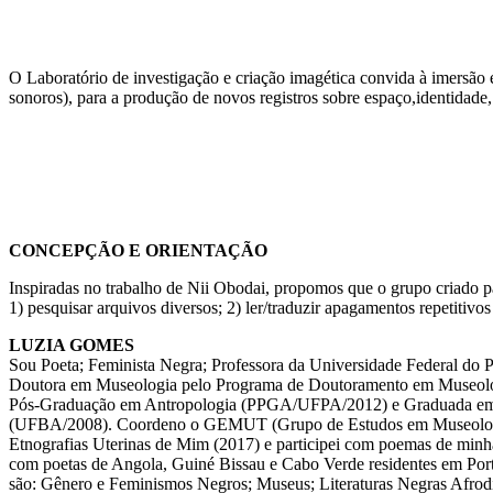
O Laboratório de investigação e criação imagética convida à imersão e
sonoros), para a produção de novos registros sobre espaço,identidade
CONCEPÇÃO E ORIENTAÇÃO
Inspiradas no trabalho de Nii Obodai, propomos que o grupo criado para
1) pesquisar arquivos diversos; 2) ler/traduzir apagamentos repetitivos
LUZIA GOMES
Sou Poeta; Feminista Negra; Professora da Universidade Federal do P
Doutora em Museologia pelo Programa de Doutoramento em Museolog
Pós-Graduação em Antropologia (PPGA/UFPA/2012) e Graduada em M
(UFBA/2008). Coordeno o GEMUT (Grupo de Estudos em Museologia 
Etnografias Uterinas de Mim (2017) e participei com poemas de minh
com poetas de Angola, Guiné Bissau e Cabo Verde residentes em Portu
são: Gênero e Feminismos Negros; Museus; Literaturas Negras Afrodia