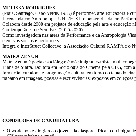
MELISSA RODRIGUES
(Praia, Santiago, Cabo Verde, 1985) é performer, arte-educadora e cu
Licenciada em Antropologia UNL/FCSH e pós-graduada em Perfor
Colabora desde 2008 em projetos de educação pela arte e educação n
Contemporânea de Serralves (2015-2020).
Como investigadora nas áreas da Performance e da Antropologia Visu
cientistas sociais e performers.
Integra o InterStruct Collective, a Associação Cultural RAMPA e o N
MAÍRA ZENUN
Maíra Zenun é poeta e socióloga; é mãe imigrante-artista, mulher negra
Linha de Sintra. Doutora em Sociologia do Cinema pela UFG, com a
formação, curadoria e programação cultural em torno do tema do cine
trabalho em imagens, poesias e escrivivências; expostos em coleções pú
CONDIÇÕES DE CANDIDATURA
• O workshop é dirigido aos jovens da diáspora africana ou imigrantes