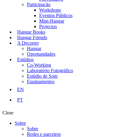
Participação
Workshops
Eventos Públicos
Mini-Hangar
Projectos
Hangar Books
Hangar Friends
A Decorrer
Hangar
Oportunidades
Estúdios
Co-Working
Laboratório Fotográfico
Estúdio de Som
Equipamentos
EN
PT
Close
Sobre
Sobre
Redes e parceiros