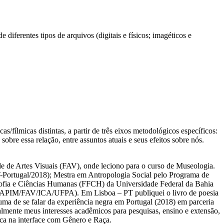
iferentes tipos de arquivos (digitais e físicos; imagéticos e
/fílmicas distintas, a partir de três eixos metodológicos específicos:
sobre essa relação, entre assuntos atuais e seus efeitos sobre nós.
de de Artes Visuais (FAV), onde leciono para o curso de Museologia.
ortugal/2018); Mestra em Antropologia Social pelo Programa de
fia e Ciências Humanas (FFCH) da Universidade Federal da Bahia
LAPIM/FAV/ICA/UFPA). Em Lisboa – PT publiquei o livro de poesia
ma de se falar da experiência negra em Portugal (2018) em parceria
lmente meus interesses acadêmicos para pesquisas, ensino e extensão,
ica na interface com Gênero e Raça.