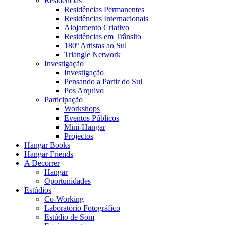
Residências
Residências Permanentes
Residências Internacionais
Alojamento Criativo
Residências em Trânsito
180º Artistas ao Sul
Triangle Network
Investigação
Investigação
Pensando a Partir do Sul
Pos Arquivo
Participação
Workshops
Eventos Públicos
Mini-Hangar
Projectos
Hangar Books
Hangar Friends
A Decorrer
Hangar
Oportunidades
Estúdios
Co-Working
Laboratório Fotográfico
Estúdio de Som