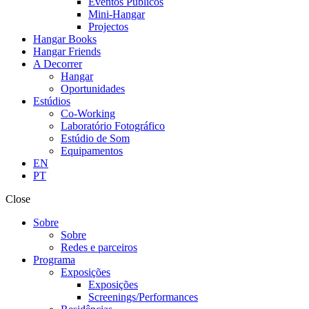
Eventos Públicos
Mini-Hangar
Projectos
Hangar Books
Hangar Friends
A Decorrer
Hangar
Oportunidades
Estúdios
Co-Working
Laboratório Fotográfico
Estúdio de Som
Equipamentos
EN
PT
Close
Sobre
Sobre
Redes e parceiros
Programa
Exposições
Exposições
Screenings/Performances