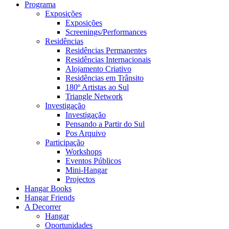
Programa
Exposições
Exposições
Screenings/Performances
Residências
Residências Permanentes
Residências Internacionais
Alojamento Criativo
Residências em Trânsito
180º Artistas ao Sul
Triangle Network
Investigação
Investigação
Pensando a Partir do Sul
Pos Arquivo
Participação
Workshops
Eventos Públicos
Mini-Hangar
Projectos
Hangar Books
Hangar Friends
A Decorrer
Hangar
Oportunidades