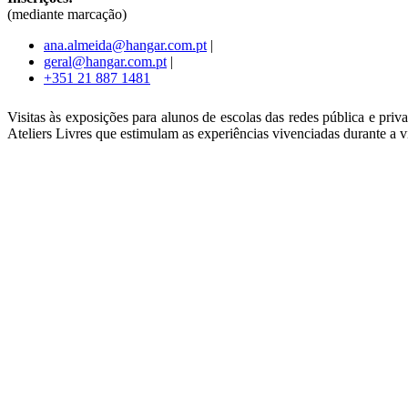
(mediante marcação)
ana.almeida@
hangar.com.pt
|
geral@hangar.com.pt
|
+351 21 887 1481
Visitas às exposições para alunos de escolas das redes pública e priv
Ateliers Livres que estimulam as experiências vivenciadas durante a vi