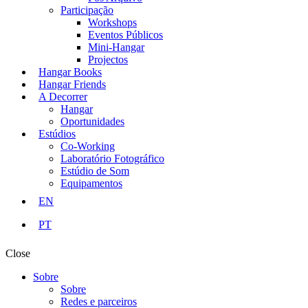
Participação
Workshops
Eventos Públicos
Mini-Hangar
Projectos
Hangar Books
Hangar Friends
A Decorrer
Hangar
Oportunidades
Estúdios
Co-Working
Laboratório Fotográfico
Estúdio de Som
Equipamentos
EN
PT
Close
Sobre
Sobre
Redes e parceiros