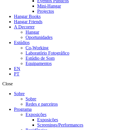
Eventos Públicos
Mini-Hangar
Projectos
Hangar Books
Hangar Friends
A Decorrer
Hangar
Oportunidades
Estúdios
Co-Working
Laboratório Fotográfico
Estúdio de Som
Equipamentos
EN
PT
Close
Sobre
Sobre
Redes e parceiros
Programa
Exposições
Exposições
Screenings/Performances