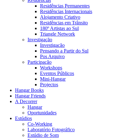
Residências
Residências Permanentes
Residências Internacionais
Alojamento Criativo
Residências em Trânsito
180º Artistas ao Sul
Triangle Network
Investigação
Investigação
Pensando a Partir do Sul
Pos Arquivo
Participação
Workshops
Eventos Públicos
Mini-Hangar
Projectos
Hangar Books
Hangar Friends
A Decorrer
Hangar
Oportunidades
Estúdios
Co-Working
Laboratório Fotográfico
Estúdio de Som