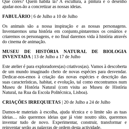
Que cores? Quem habita lá? A escultura, a pintura e o desenho
ajudar-nos-ão a concretizar as nossas ideias.
FABULÁRIO
| 6 de Julho a 10 de Julho
Os animais são a nossa inspiração e as nossas personagens.
Inventaremos uma história em conjunto,pintaremos os cenários e
criaremos os personagens, e no final daremos vida à história através
do cinema de animação.
MUSEU DE HISTÓRIA NATURAL DE BIOLOGIA
INVENTADA
| 13 de Julho a 17 de Julho
Este atelier é para exploradores(as) criativos(as). Vamos à descoberta
de um mundo imaginado cheio de novas espécies para desvendar.
Dedicar-nos-emos à criação das novas espécies e descrição das
suas características, habitat, e evolução, tal como encontramos num
Museu de História Natural (com visita ao Museu de História
Natural, na Rua da Escola Politécnica, Lisboa).
CRIAÇÕES IRREQUIETAS
| 20 de Julho a 24 de Julho
Damos-te materiais à escolha, ajuda técnica e o limite são as tuas
ideias… não queremos ideias que já viste noutro sítio, queremos
inventar tudo de novo. Experimentar, construir, transformar e
reinventar serão as palavras de ordem desta actividade.