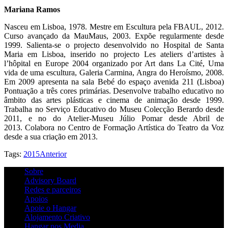
Mariana Ramos
Nasceu em Lisboa, 1978. Mestre em Escultura pela FBAUL, 2012.
Curso avançado da MauMaus, 2003. Expõe regularmente desde
1999. Salienta-se o projecto desenvolvido no Hospital de Santa
Maria em Lisboa, inserido no projecto Les ateliers d’artistes à
l’hôpital en Europe 2004 organizado por Art dans La Cité, Uma
vida de uma escultura, Galeria Carmina, Angra do Heroísmo, 2008.
Em 2009 apresenta na sala Bebé do espaço avenida 211 (Lisboa)
Pontuação a três cores primárias. Desenvolve trabalho educativo no
âmbito das artes plásticas e cinema de animação desde 1999.
Trabalha no Serviço Educativo do Museu Colecção Berardo desde
2011, e no do Atelier-Museu Júlio Pomar desde Abril de
2013. Colabora no Centro de Formação Artística do Teatro da Voz
desde a sua criação em 2013.
Tags:
2015
Anterior
Sobre
Advisory Board
Redes e parceiros
Apoios
Apoie o Hangar
Alojamento Criativo
Hangar nos Media