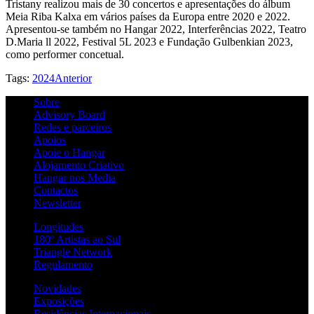
Tristany realizou mais de 30 concertos e apresentações do álbum
Meia Riba Kalxa em vários países da Europa entre 2020 e 2022.
Apresentou-se também no Hangar 2022, Interferências 2022, Teatro
D.Maria ll 2022, Festival 5L 2023 e Fundação Gulbenkian 2023,
como performer concetual.
Tags:
2024
Anterior
Sobre
Advisory Board
Redes e parceiros
Apoios
Apoie o Hangar
Alojamento Criativo
Hangar nos Media
Contactos
Newsletter
Longitudes
180º Artistas ao Sul
Triangle Network
Regulamento
Novidades
Exposições
Residências Internacionais