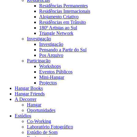
Residências
Residências Permanentes
Residências Internacionais
Alojamento Criativo
Residências em Trânsito
180º Artistas ao Sul
Triangle Network
Investigação
Investigação
Pensando a Partir do Sul
Pos Arquivo
Participação
Workshops
Eventos Públicos
Mini-Hangar
Projectos
Hangar Books
Hangar Friends
A Decorrer
Hangar
Oportunidades
Estúdios
Co-Working
Laboratório Fotográfico
Estúdio de Som