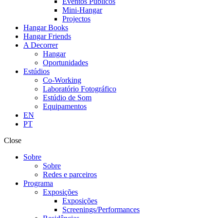
Eventos Públicos
Mini-Hangar
Projectos
Hangar Books
Hangar Friends
A Decorrer
Hangar
Oportunidades
Estúdios
Co-Working
Laboratório Fotográfico
Estúdio de Som
Equipamentos
EN
PT
Close
Sobre
Sobre
Redes e parceiros
Programa
Exposições
Exposições
Screenings/Performances