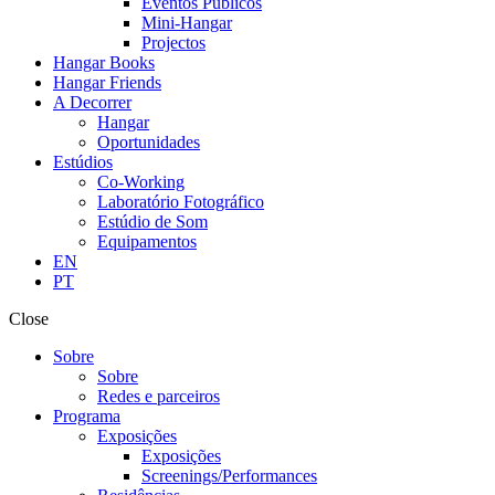
Eventos Públicos
Mini-Hangar
Projectos
Hangar Books
Hangar Friends
A Decorrer
Hangar
Oportunidades
Estúdios
Co-Working
Laboratório Fotográfico
Estúdio de Som
Equipamentos
EN
PT
Close
Sobre
Sobre
Redes e parceiros
Programa
Exposições
Exposições
Screenings/Performances