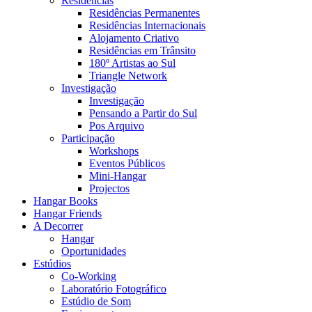
Residências
Residências Permanentes
Residências Internacionais
Alojamento Criativo
Residências em Trânsito
180º Artistas ao Sul
Triangle Network
Investigação
Investigação
Pensando a Partir do Sul
Pos Arquivo
Participação
Workshops
Eventos Públicos
Mini-Hangar
Projectos
Hangar Books
Hangar Friends
A Decorrer
Hangar
Oportunidades
Estúdios
Co-Working
Laboratório Fotográfico
Estúdio de Som