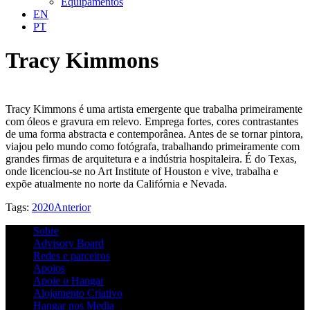
Equipamentos
EN
PT
Tracy Kimmons
Tracy Kimmons é uma artista emergente que trabalha primeiramente
com óleos e gravura em relevo. Emprega fortes, cores contrastantes
de uma forma abstracta e contemporânea. Antes de se tornar pintora,
viajou pelo mundo como fotógrafa, trabalhando primeiramente com
grandes firmas de arquitetura e a indústria hospitaleira. É do Texas,
onde licenciou-se no Art Institute of Houston e vive, trabalha e
expõe atualmente no norte da Califórnia e Nevada.
Tags:
2020
Anterior
Sobre
Advisory Board
Redes e parceiros
Apoios
Apoie o Hangar
Alojamento Criativo
Hangar nos Media