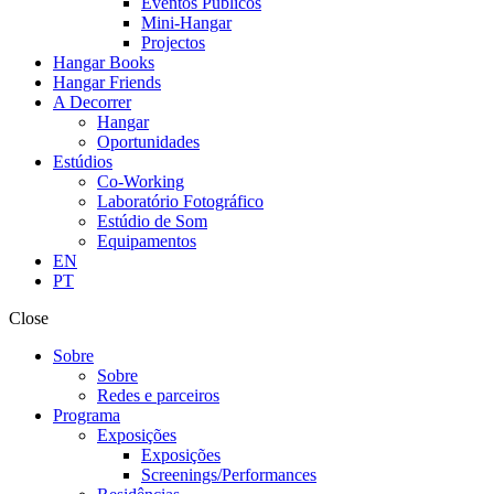
Eventos Públicos
Mini-Hangar
Projectos
Hangar Books
Hangar Friends
A Decorrer
Hangar
Oportunidades
Estúdios
Co-Working
Laboratório Fotográfico
Estúdio de Som
Equipamentos
EN
PT
Close
Sobre
Sobre
Redes e parceiros
Programa
Exposições
Exposições
Screenings/Performances