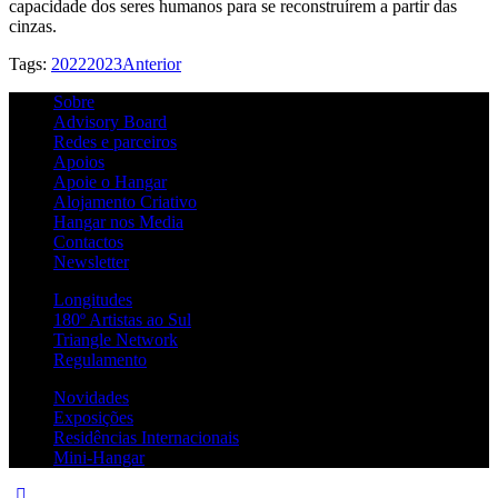
capacidade dos seres humanos para se reconstruírem a partir das
cinzas.
Tags:
2022
2023
Anterior
Sobre
Advisory Board
Redes e parceiros
Apoios
Apoie o Hangar
Alojamento Criativo
Hangar nos Media
Contactos
Newsletter
Longitudes
180º Artistas ao Sul
Triangle Network
Regulamento
Novidades
Exposições
Residências Internacionais
Mini-Hangar