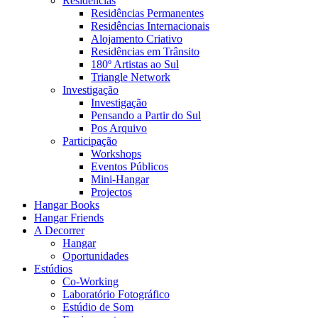
Residências
Residências Permanentes
Residências Internacionais
Alojamento Criativo
Residências em Trânsito
180º Artistas ao Sul
Triangle Network
Investigação
Investigação
Pensando a Partir do Sul
Pos Arquivo
Participação
Workshops
Eventos Públicos
Mini-Hangar
Projectos
Hangar Books
Hangar Friends
A Decorrer
Hangar
Oportunidades
Estúdios
Co-Working
Laboratório Fotográfico
Estúdio de Som