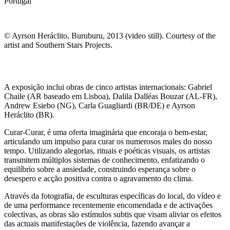
Portugal
© Ayrson Heráclito, Buruburu, 2013 (video still). Courtesy of the
artist and Southern Stars Projects.
A exposição inclui obras de cinco artistas internacionais: Gabriel
Chaile (AR baseado em Lisboa), Dalila Dalléas Bouzar (AL-FR),
Andrew Esiebo (NG), Carla Guagliardi (BR/DE) e Ayrson
Heráclito (BR).
Curar-Curar, é uma oferta imaginária que encoraja o bem-estar,
articulando um impulso para curar os numerosos males do nosso
tempo. Utilizando alegorias, rituais e poéticas visuais, os artistas
transmitem múltiplos sistemas de conhecimento, enfatizando o
equilíbrio sobre a ansiedade, construindo esperança sobre o
desespero e acção positiva contra o agravamento do clima.
Através da fotografia, de esculturas específicas do local, do vídeo e
de uma performance recentemente encomendada e de activações
colectivas, as obras são estímulos subtis que visam aliviar os efeitos
das actuais manifestações de violência, fazendo avançar a