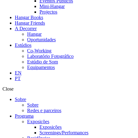
Eventos Públicos
Mini-Hangar
Projectos
Hangar Books
Hangar Friends
A Decorrer
Hangar
Oportunidades
Estúdios
Co-Working
Laboratório Fotográfico
Estúdio de Som
Equipamentos
EN
PT
Close
Sobre
Sobre
Redes e parceiros
Programa
Exposições
Exposições
Screenings/Performances