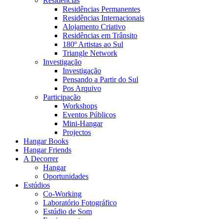
Residências
Residências Permanentes
Residências Internacionais
Alojamento Criativo
Residências em Trânsito
180º Artistas ao Sul
Triangle Network
Investigação
Investigação
Pensando a Partir do Sul
Pos Arquivo
Participação
Workshops
Eventos Públicos
Mini-Hangar
Projectos
Hangar Books
Hangar Friends
A Decorrer
Hangar
Oportunidades
Estúdios
Co-Working
Laboratório Fotográfico
Estúdio de Som