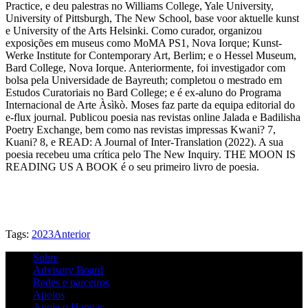
Practice, e deu palestras no Williams College, Yale University,
University of Pittsburgh, The New School, base voor aktuelle kunst
e University of the Arts Helsinki. Como curador, organizou
exposições em museus como MoMA PS1, Nova Iorque; Kunst-
Werke Institute for Contemporary Art, Berlim; e o Hessel Museum,
Bard College, Nova Iorque. Anteriormente, foi investigador com
bolsa pela Universidade de Bayreuth; completou o mestrado em
Estudos Curatoriais no Bard College; e é ex-aluno do Programa
Internacional de Arte Àsìkò. Moses faz parte da equipa editorial do
e-flux journal. Publicou poesia nas revistas online Jalada e Badilisha
Poetry Exchange, bem como nas revistas impressas Kwani? 7,
Kuani? 8, e READ: A Journal of Inter-Translation (2022). A sua
poesia recebeu uma crítica pelo The New Inquiry. THE MOON IS
READING US A BOOK é o seu primeiro livro de poesia.
Tags:
2023
Anterior
Sobre
Advisory Board
Redes e parceiros
Apoios
Apoie o Hangar