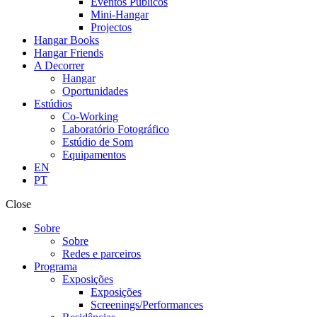
Eventos Públicos
Mini-Hangar
Projectos
Hangar Books
Hangar Friends
A Decorrer
Hangar
Oportunidades
Estúdios
Co-Working
Laboratório Fotográfico
Estúdio de Som
Equipamentos
EN
PT
Close
Sobre
Sobre
Redes e parceiros
Programa
Exposições
Exposições
Screenings/Performances