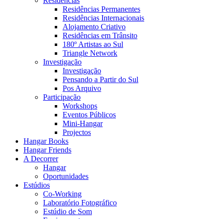
Residências
Residências Permanentes
Residências Internacionais
Alojamento Criativo
Residências em Trânsito
180º Artistas ao Sul
Triangle Network
Investigação
Investigação
Pensando a Partir do Sul
Pos Arquivo
Participação
Workshops
Eventos Públicos
Mini-Hangar
Projectos
Hangar Books
Hangar Friends
A Decorrer
Hangar
Oportunidades
Estúdios
Co-Working
Laboratório Fotográfico
Estúdio de Som