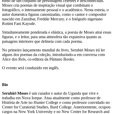
torno de um conjunto de personagens célebres e desconhecidas.
Moses cria poemas de inspiração visual que combinam o
fotográfico, o intensamente pessoal e o académico. Nesta estreia, o
autor domestica figuras canonizadas, como o cantor e compositor
nascido em Zanzibar, Freddie Mercury, e o fotógrafo nigeriano
Rotimi Fani Kayode.
Simultaneamente ponderada e elástica, a poesia de Moses atrai essas
figuras, e o leitor, para uma atmosfera tão expansiva quanto as
paisagens interiores que delineia com cada poema.
No primeiro lançamento mundial do livro, Serubiri Moses irá ler
alguns dos poemas da coleção, introduzindo-a em conversa com
Alice dos Reis, co-editora da Pântano Books.
O evento será conduzido em inglês.
Bio
Serubiri Moses
é um curador e autor do Uganda que vive e
trabalha em Nova Iorque. Atua atualmente como professor de
História de Arte no Hunter College e como professor convidado no
Center for Curatorial Studies, Bard College. Anteriormente, ocupou
cargos na New York University e no New Center for Research and