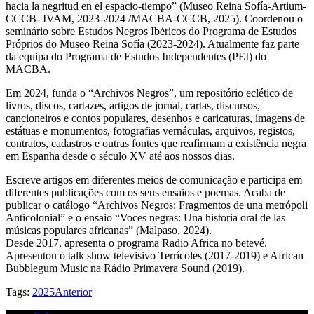
hacia la negritud en el espacio-tiempo” (Museo Reina Sofía-Artium-
CCCB- IVAM, 2023-2024 /MACBA-CCCB, 2025). Coordenou o
seminário sobre Estudos Negros Ibéricos do Programa de Estudos
Próprios do Museo Reina Sofía (2023-2024). Atualmente faz parte
da equipa do Programa de Estudos Independentes (PEI) do
MACBA.
Em 2024, funda o “Archivos Negros”, um repositório eclético de
livros, discos, cartazes, artigos de jornal, cartas, discursos,
cancioneiros e contos populares, desenhos e caricaturas, imagens de
estátuas e monumentos, fotografias vernáculas, arquivos, registos,
contratos, cadastros e outras fontes que reafirmam a existência negra
em Espanha desde o século XV até aos nossos dias.
Escreve artigos em diferentes meios de comunicação e participa em
diferentes publicações com os seus ensaios e poemas. Acaba de
publicar o catálogo “Archivos Negros: Fragmentos de una metrópoli
Anticolonial” e o ensaio “Voces negras: Una historia oral de las
músicas populares africanas” (Malpaso, 2024).
Desde 2017, apresenta o programa Radio Africa no betevé.
Apresentou o talk show televisivo Terrícoles (2017-2019) e African
Bubblegum Music na Rádio Primavera Sound (2019).
Tags:
2025
Anterior