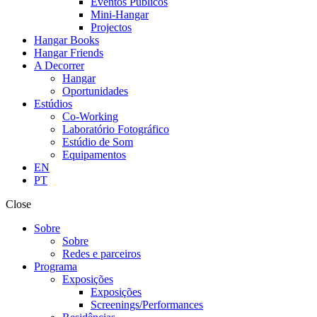
Eventos Públicos
Mini-Hangar
Projectos
Hangar Books
Hangar Friends
A Decorrer
Hangar
Oportunidades
Estúdios
Co-Working
Laboratório Fotográfico
Estúdio de Som
Equipamentos
EN
PT
Close
Sobre
Sobre
Redes e parceiros
Programa
Exposições
Exposições
Screenings/Performances