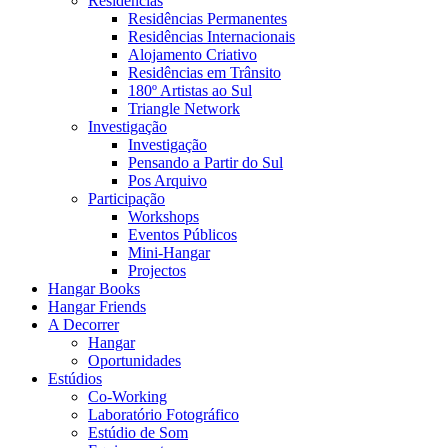
Residências
Residências Permanentes
Residências Internacionais
Alojamento Criativo
Residências em Trânsito
180º Artistas ao Sul
Triangle Network
Investigação
Investigação
Pensando a Partir do Sul
Pos Arquivo
Participação
Workshops
Eventos Públicos
Mini-Hangar
Projectos
Hangar Books
Hangar Friends
A Decorrer
Hangar
Oportunidades
Estúdios
Co-Working
Laboratório Fotográfico
Estúdio de Som