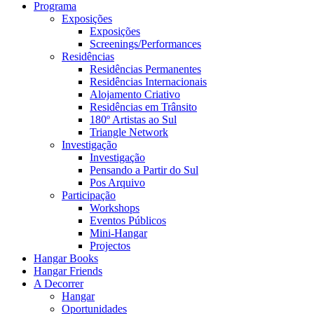
Programa
Exposições
Exposições
Screenings/Performances
Residências
Residências Permanentes
Residências Internacionais
Alojamento Criativo
Residências em Trânsito
180º Artistas ao Sul
Triangle Network
Investigação
Investigação
Pensando a Partir do Sul
Pos Arquivo
Participação
Workshops
Eventos Públicos
Mini-Hangar
Projectos
Hangar Books
Hangar Friends
A Decorrer
Hangar
Oportunidades