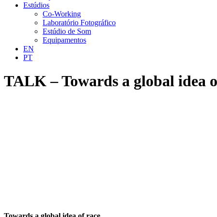
Estúdios
Co-Working
Laboratório Fotográfico
Estúdio de Som
Equipamentos
EN
PT
TALK – Towards a global idea o
Towards a global idea of race