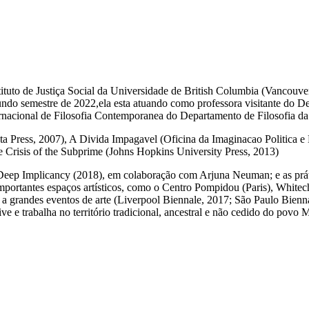
Instituto de Justiça Social da Universidade de British Columbia (Vancouv
ndo semestre de 2022,ela esta atuando como professora visitante do 
rnacional de Filosofia Contemporanea do Departamento de Filosofia da
ota Press, 2007), A Divida Impagavel (Oficina da Imaginacao Politica
e Crisis of the Subprime (Johns Hopkins University Press, 2013)
s-Deep Implicancy (2018), em colaboração com Arjuna Neuman; e as práti
 importantes espaços artísticos, como o Centro Pompidou (Paris), Whi
 grandes eventos de arte (Liverpool Biennale, 2017; São Paulo Bienn
ve e trabalha no território tradicional, ancestral e não cedido do po