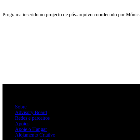
Programa inserido no projecto de pós-arquivo coordenado por Món
Sobre
Advisory Board
Redes e parceiros
Apoios
Apoie o Hangar
Alojamento Criativo