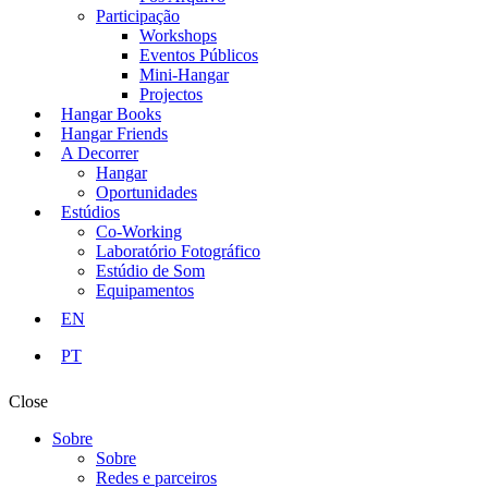
Participação
Workshops
Eventos Públicos
Mini-Hangar
Projectos
Hangar Books
Hangar Friends
A Decorrer
Hangar
Oportunidades
Estúdios
Co-Working
Laboratório Fotográfico
Estúdio de Som
Equipamentos
EN
PT
Close
Sobre
Sobre
Redes e parceiros