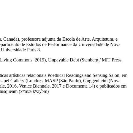
er, Canada), professora adjunta da Escola de Arte, Arquitetura, e
Departmento de Estudos de Performance da Universidade de Nova
 Universidade Paris 8.
 e Living Commons, 2019), Unpayable Debt (Stenberg / MIT Press,
cas artísticas relacionais Poethical Readings and Sensing Salon, em
techapel Gallery (Londres, MASP (São Paulo), Guggenheim (Nova
ale, 2016, Venice Biennale, 2017 e Documenta 14) e publicados em
vo Musqueam (xʷməθkʷəy̓əm)