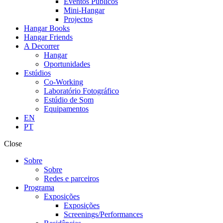
Eventos Públicos
Mini-Hangar
Projectos
Hangar Books
Hangar Friends
A Decorrer
Hangar
Oportunidades
Estúdios
Co-Working
Laboratório Fotográfico
Estúdio de Som
Equipamentos
EN
PT
Close
Sobre
Sobre
Redes e parceiros
Programa
Exposições
Exposições
Screenings/Performances