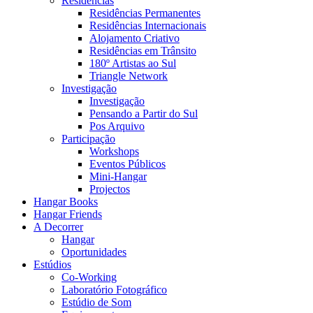
Residências
Residências Permanentes
Residências Internacionais
Alojamento Criativo
Residências em Trânsito
180º Artistas ao Sul
Triangle Network
Investigação
Investigação
Pensando a Partir do Sul
Pos Arquivo
Participação
Workshops
Eventos Públicos
Mini-Hangar
Projectos
Hangar Books
Hangar Friends
A Decorrer
Hangar
Oportunidades
Estúdios
Co-Working
Laboratório Fotográfico
Estúdio de Som