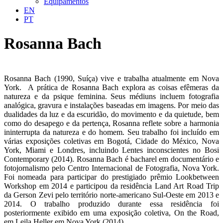
Equipamentos
EN
PT
Rosanna Bach
Rosanna Bach (1990, Suíça) vive e trabalha atualmente em Nova
York. A prática de Rosanna Bach explora as coisas efêmeras da
natureza e da psique feminina. Seus médiuns incluem fotografia
analógica, gravura e instalações baseadas em imagens. Por meio das
dualidades da luz e da escuridão, do movimento e da quietude, bem
como do desapego e da pertença, Rosanna reflete sobre a harmonia
ininterrupta da natureza e do homem. Seu trabalho foi incluído em
várias exposições coletivas em Bogotá, Cidade do México, Nova
York, Miami e Londres, incluindo Lentes inconscientes no Bosi
Contemporary (2014). Rosanna Bach é bacharel em documentário e
fotojornalismo pelo Centro Internacional de Fotografia, Nova York.
Foi nomeada para participar do prestigiado prêmio Lookbetween
Workshop em 2014 e participou da residência Land Art Road Trip
da Gerson Zevi pelo território norte-americano Sul-Oeste em 2013 e
2014. O trabalho produzido durante essa residência foi
posteriormente exibido em uma exposição coletiva, On the Road,
em Leila Heller em Nova York (2014).