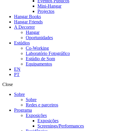
Eventos Públicos
Mini-Hangar
Projectos
Hangar Books
Hangar Friends
A Decorrer
Hangar
Oportunidades
Estúdios
Co-Working
Laboratório Fotográfico
Estúdio de Som
Equipamentos
EN
PT
Close
Sobre
Sobre
Redes e parceiros
Programa
Exposições
Exposições
Screenings/Performances