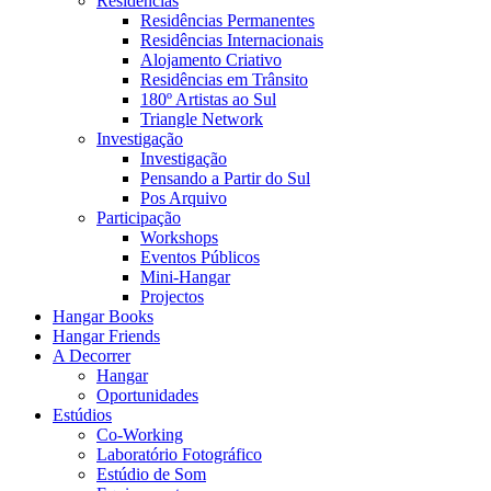
Residências
Residências Permanentes
Residências Internacionais
Alojamento Criativo
Residências em Trânsito
180º Artistas ao Sul
Triangle Network
Investigação
Investigação
Pensando a Partir do Sul
Pos Arquivo
Participação
Workshops
Eventos Públicos
Mini-Hangar
Projectos
Hangar Books
Hangar Friends
A Decorrer
Hangar
Oportunidades
Estúdios
Co-Working
Laboratório Fotográfico
Estúdio de Som