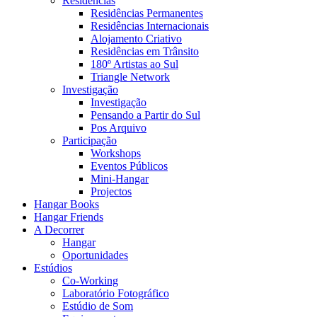
Residências
Residências Permanentes
Residências Internacionais
Alojamento Criativo
Residências em Trânsito
180º Artistas ao Sul
Triangle Network
Investigação
Investigação
Pensando a Partir do Sul
Pos Arquivo
Participação
Workshops
Eventos Públicos
Mini-Hangar
Projectos
Hangar Books
Hangar Friends
A Decorrer
Hangar
Oportunidades
Estúdios
Co-Working
Laboratório Fotográfico
Estúdio de Som