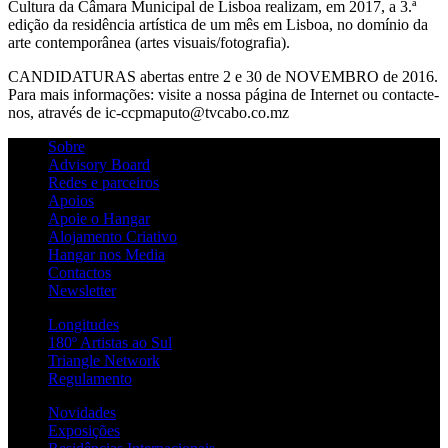
Cultura da Câmara Municipal de Lisboa realizam, em 2017, a 3.ª
edição da residência artística de um mês em Lisboa, no domínio da
arte contemporânea (artes visuais/fotografia).
CANDIDATURAS abertas entre 2 e 30 de NOVEMBRO de 2016.
Para mais informações: visite a nossa página de Internet ou contacte-
nos, através de ic-ccpmaputo@tvcabo.co.mz
Sobre
Advisory Board
Redes e parceiros
Apoios
Apoie o Hangar
Alojamento Criativo
Hangar nos Media
Contactos
Newsletter
Longitudes
180º Artistas ao Sul
Triangle Network
Regulamento
Novidades
Exposições