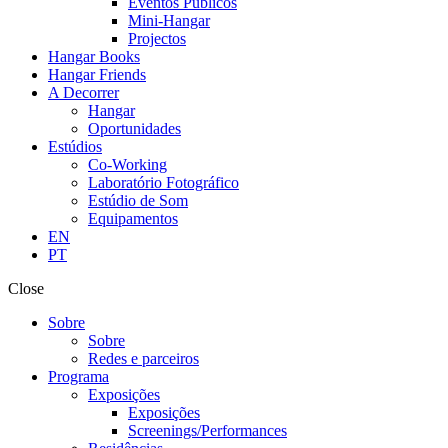
Eventos Públicos
Mini-Hangar
Projectos
Hangar Books
Hangar Friends
A Decorrer
Hangar
Oportunidades
Estúdios
Co-Working
Laboratório Fotográfico
Estúdio de Som
Equipamentos
EN
PT
Close
Sobre
Sobre
Redes e parceiros
Programa
Exposições
Exposições
Screenings/Performances