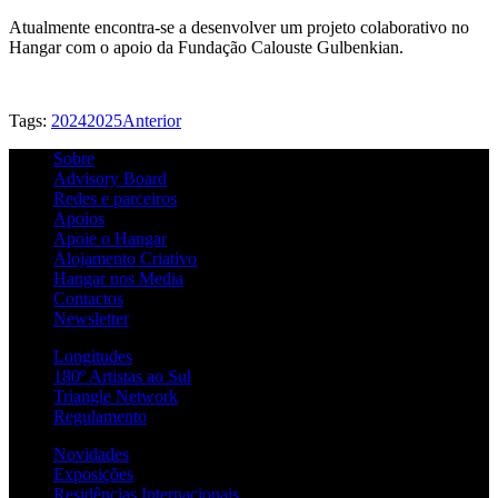
Atualmente encontra-se a desenvolver um projeto colaborativo no
Hangar com o apoio da Fundação Calouste Gulbenkian.
Tags:
2024
2025
Anterior
Sobre
Advisory Board
Redes e parceiros
Apoios
Apoie o Hangar
Alojamento Criativo
Hangar nos Media
Contactos
Newsletter
Longitudes
180º Artistas ao Sul
Triangle Network
Regulamento
Novidades
Exposições
Residências Internacionais