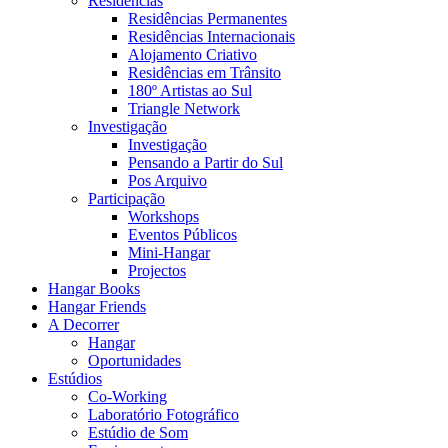
Residências
Residências Permanentes
Residências Internacionais
Alojamento Criativo
Residências em Trânsito
180º Artistas ao Sul
Triangle Network
Investigação
Investigação
Pensando a Partir do Sul
Pos Arquivo
Participação
Workshops
Eventos Públicos
Mini-Hangar
Projectos
Hangar Books
Hangar Friends
A Decorrer
Hangar
Oportunidades
Estúdios
Co-Working
Laboratório Fotográfico
Estúdio de Som