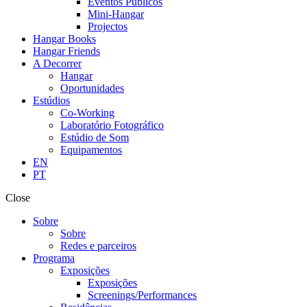
Eventos Públicos
Mini-Hangar
Projectos
Hangar Books
Hangar Friends
A Decorrer
Hangar
Oportunidades
Estúdios
Co-Working
Laboratório Fotográfico
Estúdio de Som
Equipamentos
EN
PT
Close
Sobre
Sobre
Redes e parceiros
Programa
Exposições
Exposições
Screenings/Performances