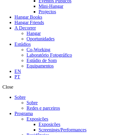
Eventos Públicos
Mini-Hangar
Projectos
Hangar Books
Hangar Friends
A Decorrer
Hangar
Oportunidades
Estúdios
Co-Working
Laboratório Fotográfico
Estúdio de Som
Equipamentos
EN
PT
Close
Sobre
Sobre
Redes e parceiros
Programa
Exposições
Exposições
Screenings/Performances