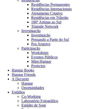
Residências
Residências Permanentes
Residências Internacionais
Alojamento Criativo
Residências em Trânsito
180º Artistas ao Sul
Triangle Network
Investigação
Investigação
Pensando a Partir do Sul
Pos Arquivo
Participação
Workshops
Eventos Públicos
Mini-Hangar
Projectos
Hangar Books
Hangar Friends
A Decorrer
Hangar
Oportunidades
Estúdios
Co-Working
Laboratório Fotográfico
Estúdio de Som