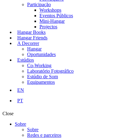
Participação
Workshops
Eventos Públicos
Mini-Hangar
Projectos
Hangar Books
Hangar Friends
A Decorrer
Hangar
Oportunidades
Estúdios
Co-Working
Laboratório Fotográfico
Estúdio de Som
Equipamentos
EN
PT
Close
Sobre
Sobre
Redes e parceiros