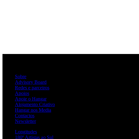
Sobre
Advisory Board
Redes e parceiros
Apoios
Apoie o Hangar
Alojamento Criativo
Hangar nos Media
Contactos
Newsletter
Longitudes
180º Artistas ao Sul