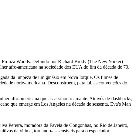
na Fronza Woods. Definido por Richard Brody (The New Yorker)
r afro-americana na sociedade dos EUA do fim da década de 70.
gada da limpeza de um ginásio em Nova Iorque. Os filmes de
ociedade norte-americana. Desconstroem, para tal, as convenções do
her afro-americana que assassinou o amante. Através de flashbacks,
ericano que emerge em Los Angeles na década de sessenta, Eva’s Man
Silva Pereira, moradora da Favela de Congonhas, no Rio de Janeiro,
itivas da vítima, tornando-as sensíveis para o espectador.