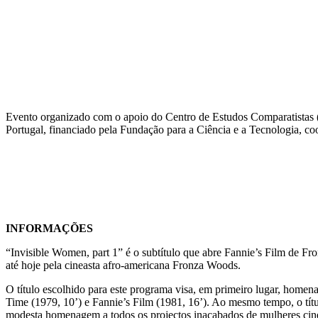
Evento organizado com o apoio do Centro de Estudos Comparatistas 
Portugal, financiado pela Fundação para a Ciência e a Tecnologia, coo
INFORMAÇÕES
“Invisible Women, part 1” é o subtítulo que abre Fannie’s Film de Fr
até hoje pela cineasta afro-americana Fronza Woods.
O título escolhido para este programa visa, em primeiro lugar, homena
Time (1979, 10’) e Fannie’s Film (1981, 16’). Ao mesmo tempo, o títul
modesta homenagem a todos os projectos inacabados de mulheres cinea