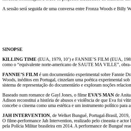
A sessão será seguida de uma conversa entre Fronza Woods e Billy 
SINOPSE
KILLING TIME
(EUA, 1979, 10’) e FANNIE’S FILM (EUA, 1981, 16
como o “equivalente norte-americano de SAUTE MA VILLE”, obra-p
FANNIE’S FILM
é um documentário experimental sobre Fannie Dra
Woods, inéditos em Portugal, cinzelam uma poética experimental sob o
sistema de representação do documentário e exploram noções relacio
Baseado num romance de Gayl Jones, o filme
EVA’S MAN
de Anita
Adison reconstitui a história de abusos e violência de que Eva foi
concebe o cinema como uma estética e um instrumento político para 
JAH INTERVENTION
, de Welket Bungué, Portugal-Brasil, 2019,
O filme-performance Jah Intervention, realizado pelo cineasta e acto
pela Polícia Militar brasileira em 2014. A performance de Bungué reac