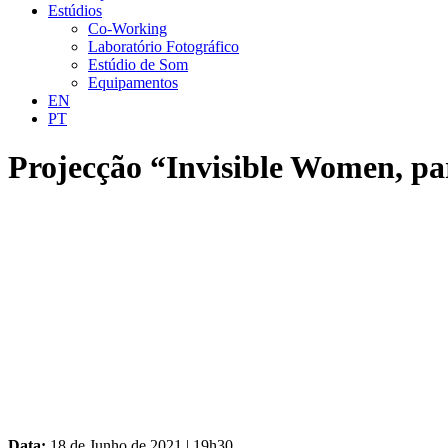
Estúdios
Co-Working
Laboratório Fotográfico
Estúdio de Som
Equipamentos
EN
PT
Projecção “Invisible Women, pa
Data:
18 de Junho de 2021 | 19h30