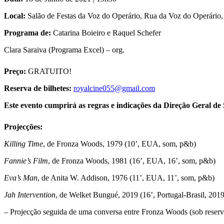
Local:
Salão de Festas da Voz do Operário, Rua da Voz do Operário,
Programa de:
Catarina Boieiro e Raquel Schefer
Clara Saraiva (Programa Excel) – org.
Preço:
GRATUITO!
Reserva de bilhetes:
royalcine055@gmail.com
Este evento cumprirá as regras e indicações da Direção Geral de
Projecções:
Killing Time
, de Fronza Woods, 1979 (10’, EUA, som, p&b)
Fannie’s Film
, de Fronza Woods, 1981 (16’, EUA, 16’, som, p&b)
Eva’s Man
, de Anita W. Addison, 1976 (11’, EUA, 11’, som, p&b)
Jah Intervention
, de Welket Bungué, 2019 (16’, Portugal-Brasil, 2019
– Projecção seguida de uma conversa entre Fronza Woods (sob reserv