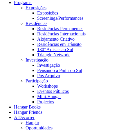
Programa
Exposições
Exposições
Screenings/Performances
Residências
Residências Permanentes
Residências Internacionais
Alojamento Criativo
Residências em Trânsito
180º Artistas ao Sul
Triangle Network
Investigação
Investigação
Pensando a Partir do Sul
Pos Arquivo
Participação
Workshops
Eventos Públicos
Mini-Hangar
Projectos
Hangar Books
Hangar Friends
A Decorrer
Hangar
Oportunidades