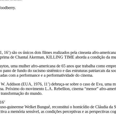
Woodberry.
’) são os únicos dois filmes realizados pela cineasta afro-america
rima de Chantal Akerman, KILLING TIME aborda a condição da mulhe
yton, uma mulher afro-americana de 65 anos que trabalha como empre
 pano de fundo do racismo sistémico e das estruturas patriarcais da s
nadas com a performance e a performatividade do cinema.
 W. Addison (EUA, 1976, 11’) debruça-se sobre o caso de Eva, uma mul
 vítima. Próximo do movimento L.A. Rebellion, cinema “menor” afro-am
a transformação do mundo.
 16’
r luso-guineense Welket Bungué, reconstitui o homicídio de Cláudia da 
tiva a memória sensível, as condições perceptivas e as perspectivas cogn