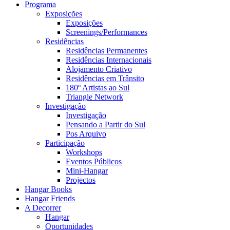
Programa
Exposições
Exposições
Screenings/Performances
Residências
Residências Permanentes
Residências Internacionais
Alojamento Criativo
Residências em Trânsito
180º Artistas ao Sul
Triangle Network
Investigação
Investigação
Pensando a Partir do Sul
Pos Arquivo
Participação
Workshops
Eventos Públicos
Mini-Hangar
Projectos
Hangar Books
Hangar Friends
A Decorrer
Hangar
Oportunidades