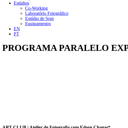
Estúdios
Co-Working
Laboratório Fotográfico
Estúdio de Som
Equipamentos
EN
PT
PROGRAMA PARALELO EX
ART CLUB | Atelier de Fotografia com Edson Chagas*