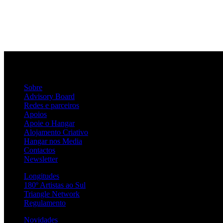
Sobre
Advisory Board
Redes e parceiros
Apoios
Apoie o Hangar
Alojamento Criativo
Hangar nos Media
Contactos
Newsletter
Longitudes
180º Artistas ao Sul
Triangle Network
Regulamento
Novidades