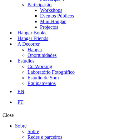
Participação
Workshops
Eventos Públicos
Mini-Hangar
Projectos
Hangar Books
Hangar Friends
A Decorrer
Hangar
Oportunidades
Estúdios
Co-Working
Laboratório Fotográfico
Estúdio de Som
Equipamentos
EN
PT
Close
Sobre
Sobre
Redes e parceiros