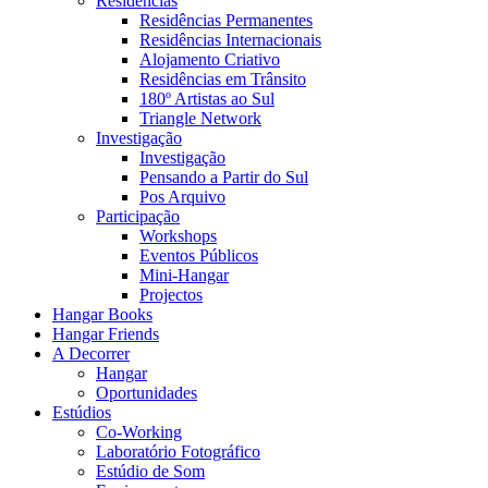
Residências
Residências Permanentes
Residências Internacionais
Alojamento Criativo
Residências em Trânsito
180º Artistas ao Sul
Triangle Network
Investigação
Investigação
Pensando a Partir do Sul
Pos Arquivo
Participação
Workshops
Eventos Públicos
Mini-Hangar
Projectos
Hangar Books
Hangar Friends
A Decorrer
Hangar
Oportunidades
Estúdios
Co-Working
Laboratório Fotográfico
Estúdio de Som