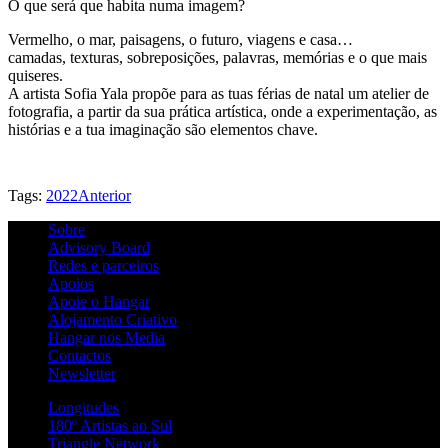
O que será que habita numa imagem?
Vermelho, o mar, paisagens, o futuro, viagens e casa…
camadas, texturas, sobreposições, palavras, memórias e o que mais
quiseres.
A artista Sofia Yala propõe para as tuas férias de natal um atelier de
fotografia, a partir da sua prática artística, onde a experimentação, as
histórias e a tua imaginação são elementos chave.
Tags:
2022
Anterior
Sobre
Advisory Board
Redes e parceiros
Apoios
Apoie o Hangar
Alojamento Criativo
Hangar nos Media
Contactos
Newsletter
Longitudes
180º Artistas ao Sul
Triangle Network