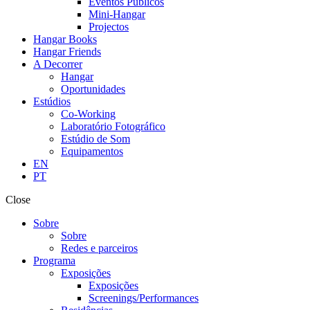
Eventos Públicos
Mini-Hangar
Projectos
Hangar Books
Hangar Friends
A Decorrer
Hangar
Oportunidades
Estúdios
Co-Working
Laboratório Fotográfico
Estúdio de Som
Equipamentos
EN
PT
Close
Sobre
Sobre
Redes e parceiros
Programa
Exposições
Exposições
Screenings/Performances