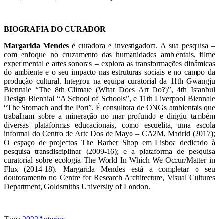
BIOGRAFIA DO CURADOR
Margarida Mendes
é curadora e investigadora. A sua pesquisa –
com enfoque no cruzamento das humanidades ambientais, filme
experimental e artes sonoras – explora as transformações dinâmicas
do ambiente e o seu impacto nas estruturas sociais e no campo da
produção cultural. Integrou na equipa curatorial da 11th Gwangju
Biennale “The 8th Climate (What Does Art Do?)”, 4th Istanbul
Design Biennial “A School of Schools”, e 11th Liverpool Biennale
“The Stomach and the Port”. É consultora de ONGs ambientais que
trabalham sobre a mineração no mar profundo e dirigiu também
diversas plataformas educacionais, como escuelita, uma escola
informal do Centro de Arte Dos de Mayo – CA2M, Madrid (2017);
O espaço de projectos The Barber Shop em Lisboa dedicado à
pesquisa transdisciplinar (2009-16); e a plataforma de pesquisa
curatorial sobre ecologia The World In Which We Occur/Matter in
Flux (2014-18). Margarida Mendes está a completar o seu
doutoramento no Centre for Research Architecture, Visual Cultures
Department, Goldsmiths University of London.
Tags:
2022
Anterior