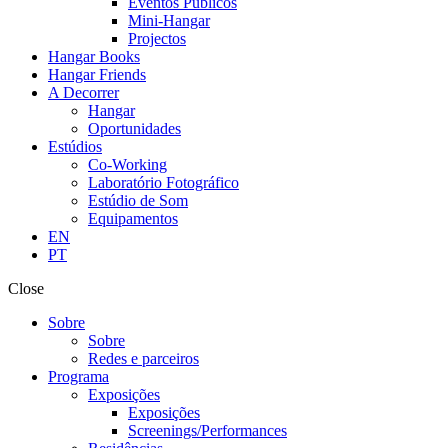
Eventos Públicos
Mini-Hangar
Projectos
Hangar Books
Hangar Friends
A Decorrer
Hangar
Oportunidades
Estúdios
Co-Working
Laboratório Fotográfico
Estúdio de Som
Equipamentos
EN
PT
Close
Sobre
Sobre
Redes e parceiros
Programa
Exposições
Exposições
Screenings/Performances