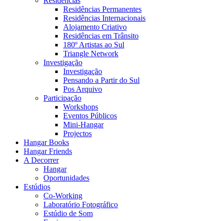
Residências
Residências Permanentes
Residências Internacionais
Alojamento Criativo
Residências em Trânsito
180º Artistas ao Sul
Triangle Network
Investigação
Investigação
Pensando a Partir do Sul
Pos Arquivo
Participação
Workshops
Eventos Públicos
Mini-Hangar
Projectos
Hangar Books
Hangar Friends
A Decorrer
Hangar
Oportunidades
Estúdios
Co-Working
Laboratório Fotográfico
Estúdio de Som