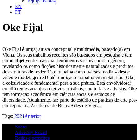
Equipamentos
EN
PT
Oke Fijal
Oke Fijal é um(a) artista conceptual e multimédia, baseado(a) em
Viena. Os seus trabalhos recentes são baseados em pesquisa e têm
como objetivo desmascarar fenómenos sociais como o género,
revelando-os como ficções historicamente naturalizadas e produtos
de estruturas de poder. Oke trabalha com diversos media – desde
vídeo e modelagem 3D até fundição e trabalho em metal. Para Oke,
a coletividade é fundamental para a sua prática. Está envolvido(a)
em diferentes arranjos coletivos artísticos, curatoriais e ativistas. Oke
tem formação académica em ciências sociais e estudos de
diversidade. Atualmente, faz parte do estúdio de práticas de arte pós-
conceptual na Academia de Belas-Artes de Viena.
Tags:
2024
Anterior
Sobre
Advisory Board
Redes e parceiros