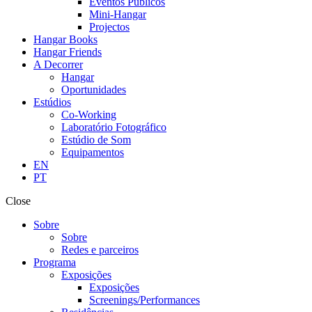
Eventos Públicos
Mini-Hangar
Projectos
Hangar Books
Hangar Friends
A Decorrer
Hangar
Oportunidades
Estúdios
Co-Working
Laboratório Fotográfico
Estúdio de Som
Equipamentos
EN
PT
Close
Sobre
Sobre
Redes e parceiros
Programa
Exposições
Exposições
Screenings/Performances