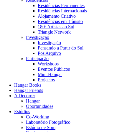
Residências
Residências Permanentes
Residências Internacionais
Alojamento Criativo
Residências em Trânsito
180º Artistas ao Sul
Triangle Network
Investigação
Investigação
Pensando a Partir do Sul
Pos Arquivo
Participação
Workshops
Eventos Públicos
Mini-Hangar
Projectos
Hangar Books
Hangar Friends
A Decorrer
Hangar
Oportunidades
Estúdios
Co-Working
Laboratório Fotográfico
Estúdio de Som